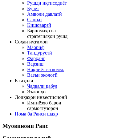
Рушди иқтисодиёт
Буҷет
Амволи давлатӣ
Саноат
Кишоварзӣ
Барномаҳо ва
стратегияҳои рушд
Соҳаи иҷтимоӣ
Маориф
Тандурустӣ
Фарҳанг
Варзиш
Нақлиёт ва комм.
Вазъи экологӣ
Ба аҳолӣ
Ҷадвали қабул
Эълонҳо
Лоиҳаҳои инвестисионӣ
Имтиёзҳо барои
сармоягузорон
Нома ба Раиси шаҳр
Муовинони
Раис