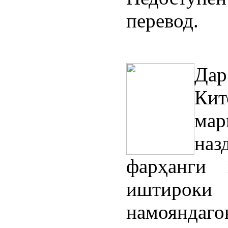
перевод.
Дар
Кит
мар
наз
фарҳанги
иштироки
намояндаго