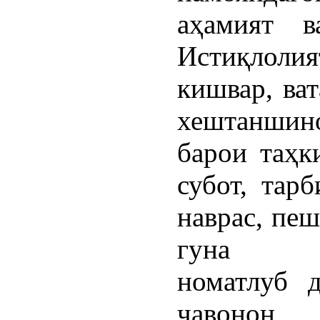
аҳамият в
Истиқлолия
кишвар, ва
хештаншин
барои таҳк
субот, тар
наврас, пе
гуна а
номатлуб 
ҷавонон,