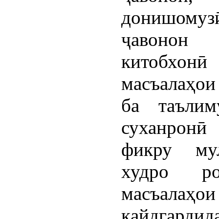
донишомуз
ҷавон
китобхонӣ
масъалаҳо
ба таълим
суханронӣ
фикру мул
худро р
масъалаҳои
қайдгарди