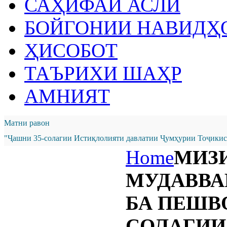
САҲИФАИ АСЛӢ
БОЙГОНИИ НАВИДҲ
ҲИСОБОТ
ТАЪРИХИ ШАҲР
АМНИЯТ
Матни равон
"Ҷашни 35-солагии Истиқлолияти давлатии Ҷумҳурии Тоҷикист
Home
МИЗ
МУДАВВА
БА ПЕШВО
СОЛАГИИ