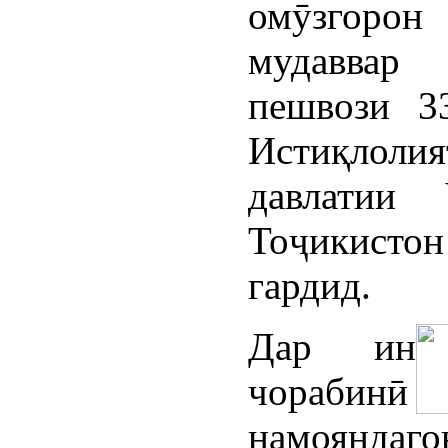
омӯзгор
мудаввар
пешвози 3
Истиқлолия
давлатии 
Тоҷикистон
гардид.
Дар ин
чорабинӣ
намояндаго