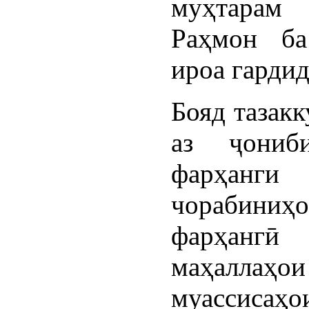
муҳтарам
Раҳмон ба
ироа гардид
Бояд тазакк
аз ҷониб
фарҳанг
чорабиниҳ
фарҳан
маҳаллаҳо
муассисаҳо