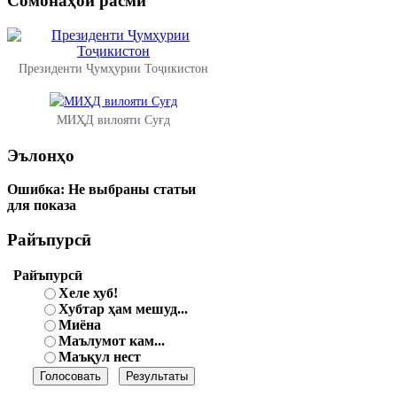
Сомонаҳои
расмӣ
Президенти Ҷумҳурии Тоҷикистон
МИҲД вилояти Суғд
Эълонҳо
Ошибка:
Не выбраны статьи
для показа
Райъпурсӣ
Райъпурсӣ
Хеле хуб!
Хубтар ҳам мешуд...
Миёна
Маълумот кам...
Маъқул нест