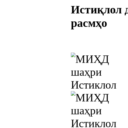
Истиқлол
расмҳо