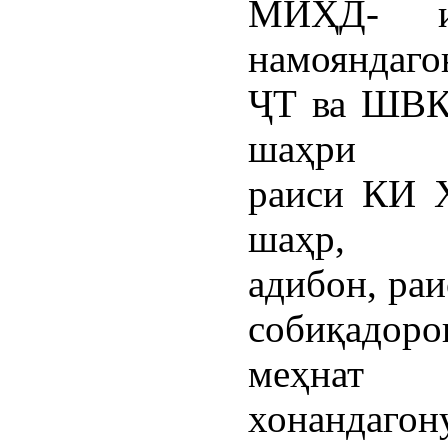
МИҲД- и
намояндаг
ҶТ ва ШВК
шаҳри Ис
раиси КИ 
шаҳр, з
адибон, ра
собиқадор
меҳн
хонандагон