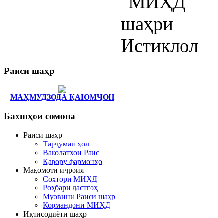
Раиси
шаҳр
МАҲМУДЗОДА ҚАЮМҶОН
Бахшҳои
сомона
Раиси шаҳр
Тарҷумаи ҳол
Ваколатҳои Раис
Қарору фармонҳо
Мақомоти иҷроия
Сохтори МИҲД
Роҳбари дастгоҳ
Муовини Раиси шаҳр
Кормандони МИҲД
Иқтисодиёти шаҳр