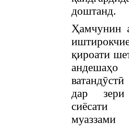
доштанд.
Ҳамчунин 
иштирокчи
қироати ше
андешаҳо
ватандӯстӣ
дар зери
сиёсати
муаззами