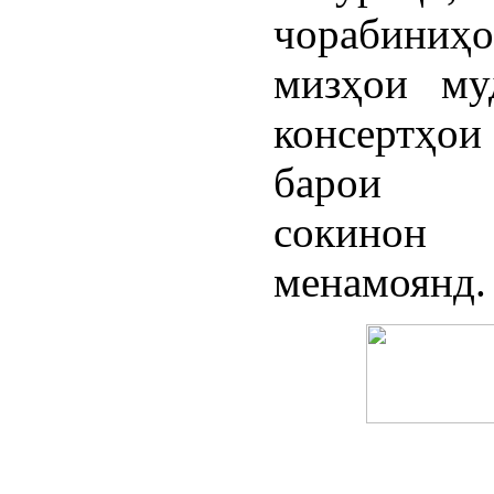
чорабиниҳ
мизҳои му
консертҳ
барои ф
сокинон
менамоянд.