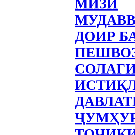
МИЗИ
МУДАВВ
ДОИР Б
ПЕШВОЗ
СОЛАГ
ИСТИҚ
ДАВЛАТ
ҶУМҲУ
ТОҶИК