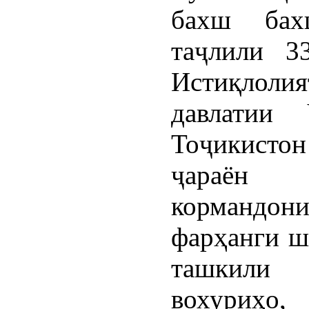
бахш бах
таҷлили 3
Истиқлолия
давлатии 
Тоҷикистон
ҷараён 
кормандо
фарҳанги ш
ташкили 
вохуриҳо,