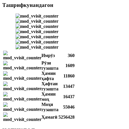
Ташрифкунандагон
Имрӯз
360
Рӯзи
1609
гузашта
Ҳамин
11860
ҳафта
Ҳафтаи
13447
гузашта
Ҳамин
16437
моҳ
Моҳи
55046
гузашта
Ҳамагӣ
5256428