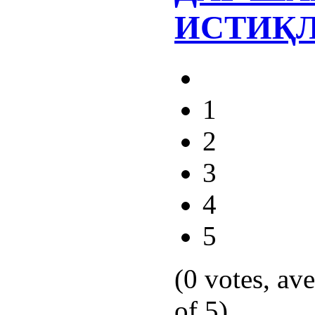
ИСТИҚ
1
2
3
4
5
(0 votes, av
of 5)