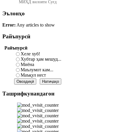
МИҲД вилояти Суғд
Эълонҳо
Error:
Any articles to show
Райъпурсӣ
Райъпурсӣ
Хеле хуб!
Хубтар ҳам мешуд...
Миёна
Маълумот кам...
Маъқул нест
Ташрифкунандагон