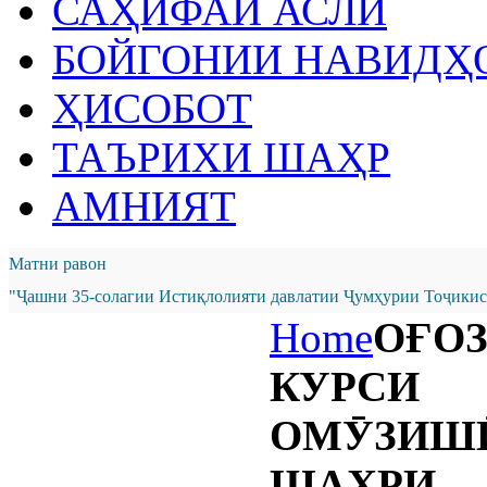
САҲИФАИ АСЛӢ
БОЙГОНИИ НАВИДҲ
ҲИСОБОТ
ТАЪРИХИ ШАҲР
АМНИЯТ
Матни равон
"Ҷашни 35-солагии Истиқлолияти давлатии Ҷумҳурии Тоҷикист
Home
ОҒО
КУРСИ
ОМӮЗИШӢ
ШАҲРИ