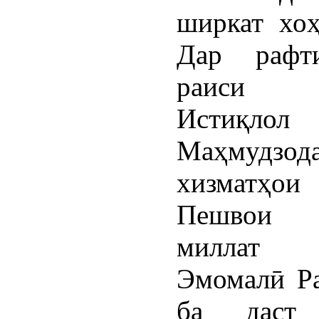
ширкат хоҳ
Дар рафт
раиси
Истиқлол
Маҳмудзод
хизматҳо
Пешвои м
миллат м
Эмомалӣ Р
ба даст 