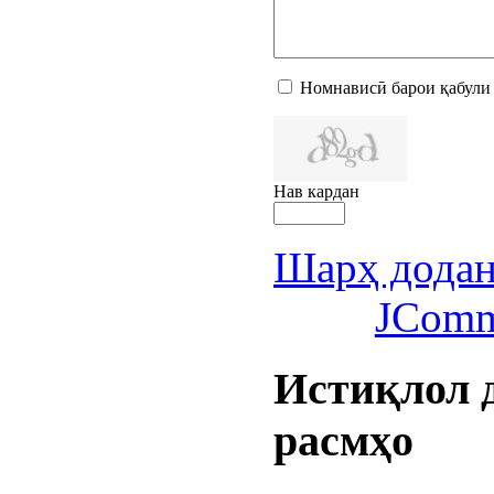
Номнависӣ барои қабули
Нав кардан
Шарҳ дода
JComm
Истиқлол
расмҳо