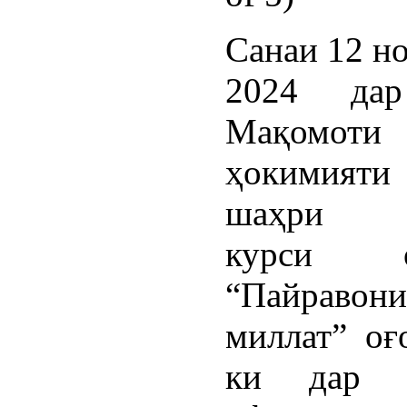
Санаи 12 н
2024 дар
Мақомоти
ҳокимияти
шаҳри И
курси о
“Пайравон
миллат” оғ
ки дар м