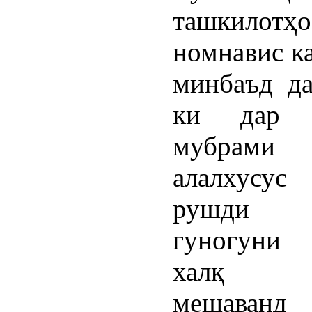
ташкилотҳо
номнавис к
минбаъд да
ки дар м
мубрам
алалхусу
рушди с
гуногуни
халқ 
мешаванд 