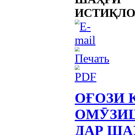
ИСТИҚЛО
ОҒОЗИ 
ОМӮЗИ
ДАР ША