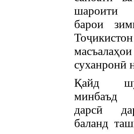
шароити 
барои зим
Тоҷикистон
масъалаҳ
суханронӣ 
Қайд ш
минбаъд 
дарсӣ да
баланд таш