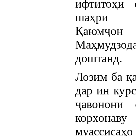
ифтитоҳи 
шаҳри И
Қаюмҷон
Маҳмудзод
доштанд.
Лозим ба қа
дар ин кур
ҷавонони 
корхонаву
муассис