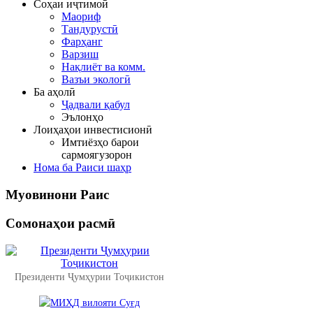
Соҳаи иҷтимоӣ
Маориф
Тандурустӣ
Фарҳанг
Варзиш
Нақлиёт ва комм.
Вазъи экологӣ
Ба аҳолӣ
Ҷадвали қабул
Эълонҳо
Лоиҳаҳои инвестисионӣ
Имтиёзҳо барои
сармоягузорон
Нома ба Раиси шаҳр
Муовинони
Раис
Сомонаҳои
расмӣ
Президенти Ҷумҳурии Тоҷикистон