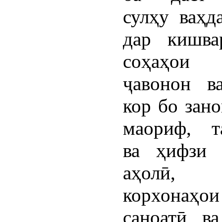
сулҳу ваҳд
дар кишва
соҳаҳои
ҷавонон в
кор бо зано
маориф, т
ва ҳифзи 
аҳолӣ, 
корхонаҳо
саноатӣ в