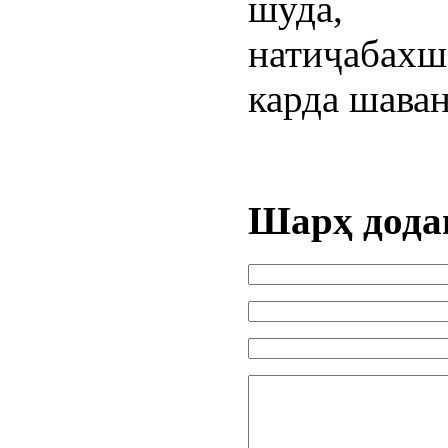
шуда, 
натиҷабах
карда шаван
Шарҳ дода