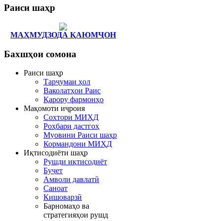
Раиси
шаҳр
МАҲМУДЗОДА ҚАЮМҶОН
Бахшҳои
сомона
Раиси шаҳр
Тарҷумаи ҳол
Ваколатҳои Раис
Қарору фармонҳо
Мақомоти иҷроия
Сохтори МИҲД
Роҳбари дастгоҳ
Муовини Раиси шаҳр
Кормандони МИҲД
Иқтисодиёти шаҳр
Рушди иқтисодиёт
Буҷет
Амволи давлатӣ
Саноат
Кишоварзӣ
Барномаҳо ва
стратегияҳои рушд