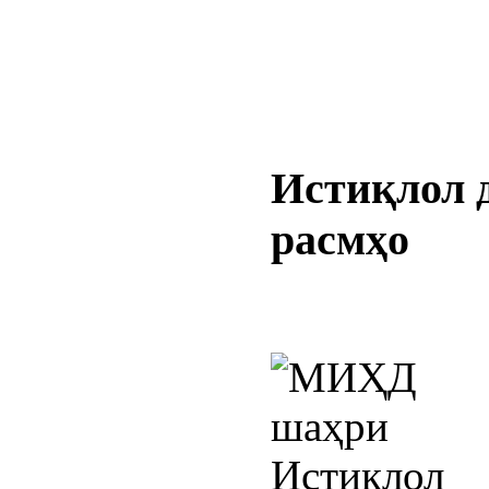
Истиқлол
расмҳо