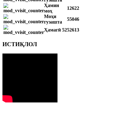
Ҳамин
12622
моҳ
Моҳи
55046
гузашта
Ҳамагӣ
5252613
ИСТИҚЛОЛ