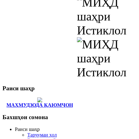
Раиси
шаҳр
МАҲМУДЗОДА ҚАЮМҶОН
Бахшҳои
сомона
Раиси шаҳр
Тарҷумаи ҳол