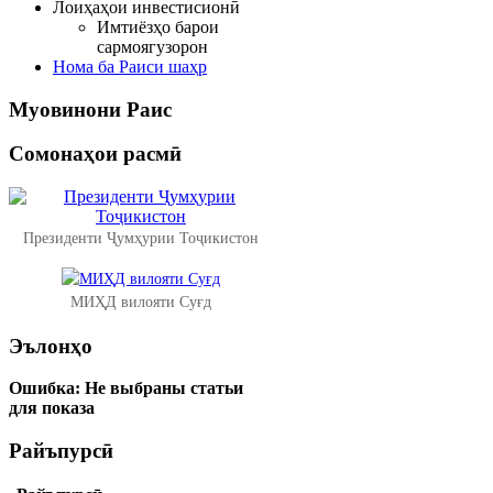
Лоиҳаҳои инвестисионӣ
Имтиёзҳо барои
сармоягузорон
Нома ба Раиси шаҳр
Муовинони
Раис
Сомонаҳои
расмӣ
Президенти Ҷумҳурии Тоҷикистон
МИҲД вилояти Суғд
Эълонҳо
Ошибка:
Не выбраны статьи
для показа
Райъпурсӣ