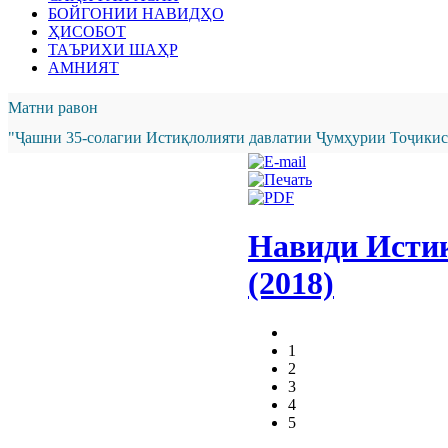
БОЙГОНИИ НАВИДҲО
ҲИСОБОТ
ТАЪРИХИ ШАҲР
АМНИЯТ
Матни равон
"Ҷашни 35-солагии Истиқлолияти давлатии Ҷумҳурии Тоҷикист
Навиди Исти
(2018)
1
2
3
4
5