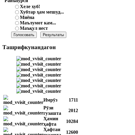
Райъпурсӣ
Хеле хуб!
Хубтар ҳам мешуд...
Миёна
Маълумот кам...
Маъқул нест
Ташрифкунандагон
Имрӯз
1711
Рӯзи
2012
гузашта
Ҳамин
10284
ҳафта
Ҳафтаи
12600
гузашта