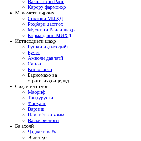
Ваколатҳои Раис
Қарору фармонҳо
Мақомоти иҷроия
Сохтори МИҲД
Роҳбари дастгоҳ
Муовини Раиси шаҳр
Кормандони МИҲД
Иқтисодиёти шаҳр
Рушди иқтисодиёт
Буҷет
Амволи давлатӣ
Саноат
Кишоварзӣ
Барномаҳо ва
стратегияҳои рушд
Соҳаи иҷтимоӣ
Маориф
Тандурустӣ
Фарҳанг
Варзиш
Нақлиёт ва комм.
Вазъи экологӣ
Ба аҳолӣ
Ҷадвали қабул
Эълонҳо