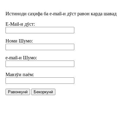
Истиноди саҳифа ба e-mail-и дӯст равон карда шавад
E-Mail-и дӯст:
Номи Шумо:
e-mail-и Шумо:
Мавзӯи паём:
Равонкунӣ
Бекоркунӣ