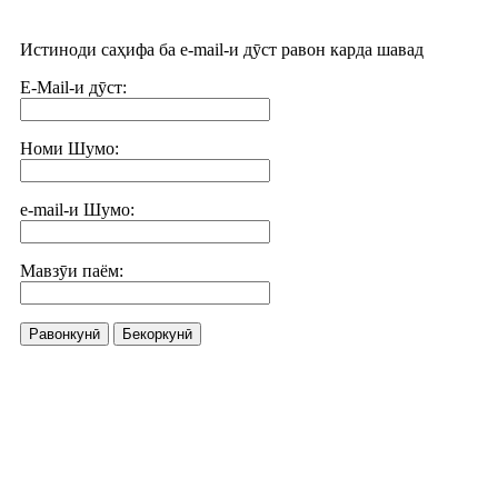
Истиноди саҳифа ба e-mail-и дӯст равон карда шавад
E-Mail-и дӯст:
Номи Шумо:
e-mail-и Шумо:
Мавзӯи паём:
Равонкунӣ
Бекоркунӣ