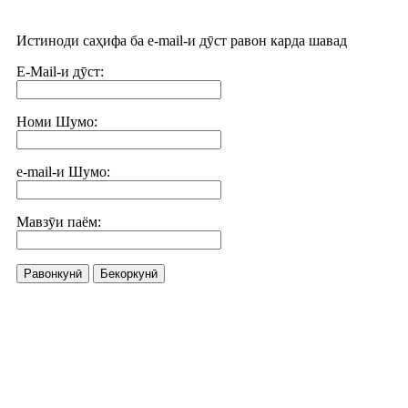
Истиноди саҳифа ба e-mail-и дӯст равон карда шавад
E-Mail-и дӯст:
Номи Шумо:
e-mail-и Шумо:
Мавзӯи паём:
Равонкунӣ
Бекоркунӣ