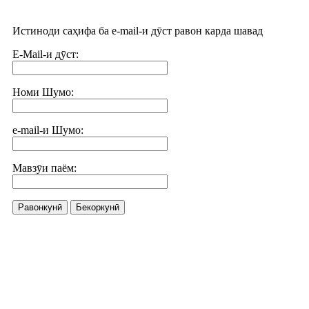
Истиноди саҳифа ба e-mail-и дӯст равон карда шавад
E-Mail-и дӯст:
Номи Шумо:
e-mail-и Шумо:
Мавзӯи паём:
Равонкунӣ
Бекоркунӣ