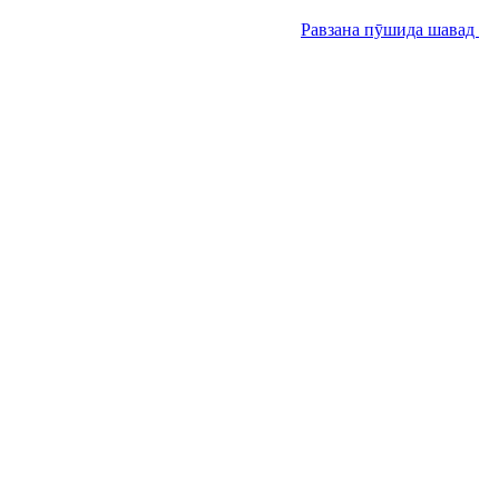
Равзана пӯшида шавад