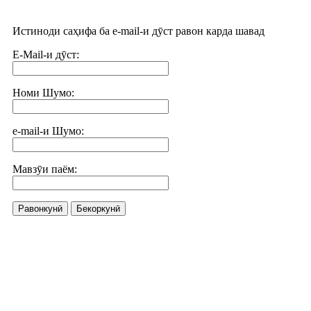
Истиноди саҳифа ба e-mail-и дӯст равон карда шавад
E-Mail-и дӯст:
Номи Шумо:
e-mail-и Шумо:
Мавзӯи паём:
Равонкунӣ
Бекоркунӣ