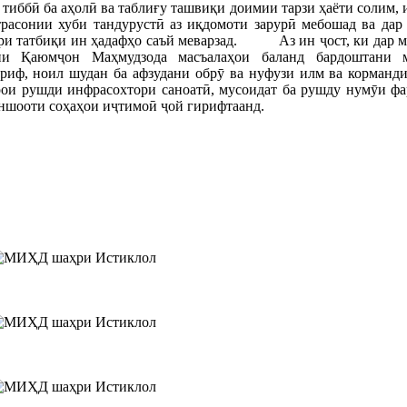
 тиббӣ ба аҳолӣ ва таблиғу ташвиқи доимии тарзи ҳаёти солим,
трасонии хуби тандурустӣ аз иқдомоти зарурӣ мебошад ва дар
ҳри татбиқи ин ҳадафҳо саъй меварзад. Аз ин ҷост, ки дар 
ии Қаюмҷон Маҳмудзода масъалаҳои баланд бардоштани 
риф, ноил шудан ба афзудани обрӯ ва нуфузи илм ва корманд
рои рушди инфрасохтори саноатӣ, мусоидат ба рушду нумӯи ф
ншооти соҳаҳои иҷтимоӣ ҷой гирифтаанд.