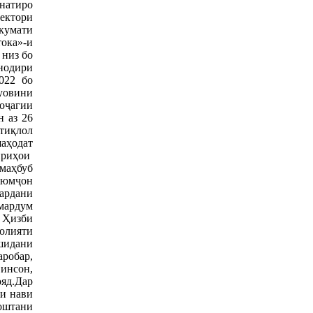
натиро
ектори
кумати
ока»-и
 низ бо
нодири
022 бо
уовини
хоҷагии
 аз 26
тиқлол
шаҳодат
ириҳои
 маҳбуб
аюмҷон
ардани
мардум
 Ҳизби
олияти
шидани
аробар,
инсон,
яд.Дар
ои нави
доштани