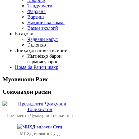
Маориф
Тандурустӣ
Фарҳанг
Варзиш
Нақлиёт ва комм.
Вазъи экологӣ
Ба аҳолӣ
Ҷадвали қабул
Эълонҳо
Лоиҳаҳои инвестисионӣ
Имтиёзҳо барои
сармоягузорон
Нома ба Раиси шаҳр
Муовинони
Раис
Сомонаҳои
расмӣ
Президенти Ҷумҳурии Тоҷикистон
МИҲД вилояти Суғд