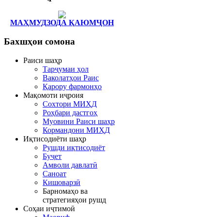
МАҲМУДЗОДА ҚАЮМҶОН
Бахшҳои
сомона
Раиси шаҳр
Тарҷумаи ҳол
Ваколатҳои Раис
Қарору фармонҳо
Мақомоти иҷроия
Сохтори МИҲД
Роҳбари дастгоҳ
Муовини Раиси шаҳр
Кормандони МИҲД
Иқтисодиёти шаҳр
Рушди иқтисодиёт
Буҷет
Амволи давлатӣ
Саноат
Кишоварзӣ
Барномаҳо ва
стратегияҳои рушд
Соҳаи иҷтимоӣ