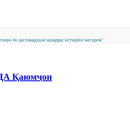
онро бо дастовардҳои назаррас истиқбол мегирем"
А Қаюмҷон