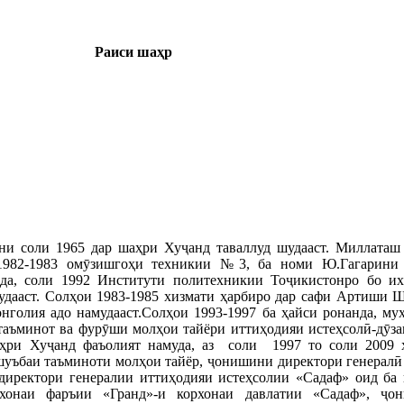
Раиси шаҳр
и соли 1965 дар шаҳри Хуҷанд таваллуд шудааст. Миллаташ 
1982-1983 омӯзишгоҳи техникии №3, ба номи Ю.Гагарини
да, соли 1992 Институти политехникии Тоҷикистонро бо их
удааст. Солҳои 1983-1985 хизмати ҳарбиро дар сафи Артиши 
нголия адо намудааст.Солҳои 1993-1997 ба ҳайси ронанда, му
таъминот ва фурӯши молҳои тайёри иттиҳодияи истеҳсолӣ-дӯз
ҳри Хуҷанд фаъолият намуда, аз соли 1997 то соли 2009 
шуъбаи таъминоти молҳои тайёр, ҷонишини директори генералӣ
директори генералии иттиҳодияи истеҳсолии «Садаф» оид ба 
орхонаи фаръии «Гранд»-и корхонаи давлатии «Садаф», ҷо