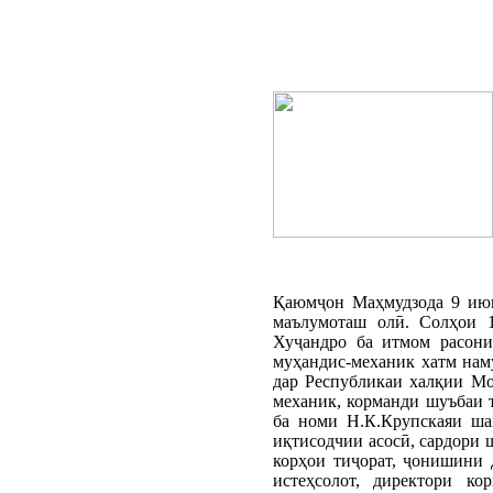
Қаюмҷон Маҳмудзода 9 июн
маълумоташ олӣ. Солҳои 
Хуҷандро ба итмом расони
муҳандис-механик хатм нам
дар Республикаи халқии Мо
механик, корманди шуъбаи 
ба номи Н.К.Крупскаяи ша
иқтисодчии асосӣ, сардори 
корҳои тиҷорат, ҷонишини 
истеҳсолот, директори к