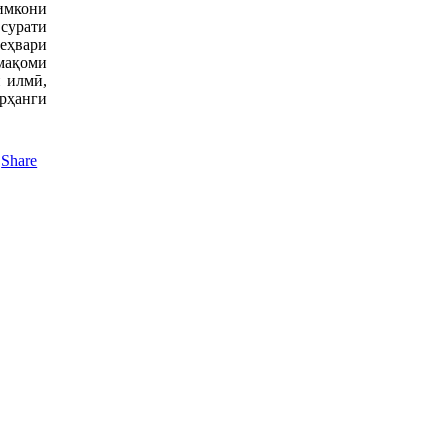
 имкони
 сурати
меҳвари
мақоми
и илмӣ,
арҳанги
Share