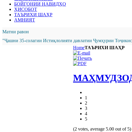
БОЙГОНИИ НАВИДҲО
ҲИСОБОТ
ТАЪРИХИ ШАҲР
АМНИЯТ
Матни равон
"Ҷашни 35-солагии Истиқлолияти давлатии Ҷумҳурии Тоҷикист
Home
ТАЪРИХИ ШАҲР
МАҲМУДЗОД
1
2
3
4
5
(2 votes, average 5.00 out of 5)