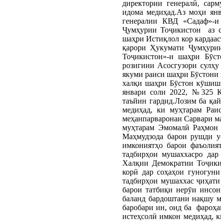
директории генералӣ, сар
идома медиҳад.Аз моҳи янв
генералии КВД «Садаф»-и
Ҷумҳурии Тоҷикистон аз с
шаҳри Истиқлол кор кардаас
қарори Ҳукумати Ҷумҳури
Тоҷикистон»-и шаҳри Бӯст
розигиии Асосгузори сулҳ
якуми раиси шаҳри Бӯстони 
халқи шаҳри Бӯстон кӯшиш 
январи соли 2022, №325 
таъйин гардид.Лозим ба қай
медиҳад, ки муҳтарам Раи
меҳанпарваронаи Сарвари ма
муҳтарам Эмомалӣ Раҳмон 
Маҳмудзода барои рушди у
имкониятҳо барои фаъолия
тадбирҳои мушаххасро дар
Халқии Демократии Тоҷики
корӣ дар соҳаҳои гуногуни
тадбирҳои мушаххас ҷиҳати
барои татбиқи нерӯи инсон
баланд бардоштани нақшу м
баробари ин, оид ба фароҳа
истеҳсолӣ имкон медиҳад, 