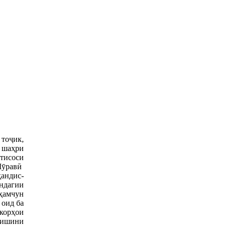
тоҷик,
 шаҳри
тисоси
Шӯравӣ
ҳандис-
андагии
ҳамчун
 оид ба
корҳои
нишини