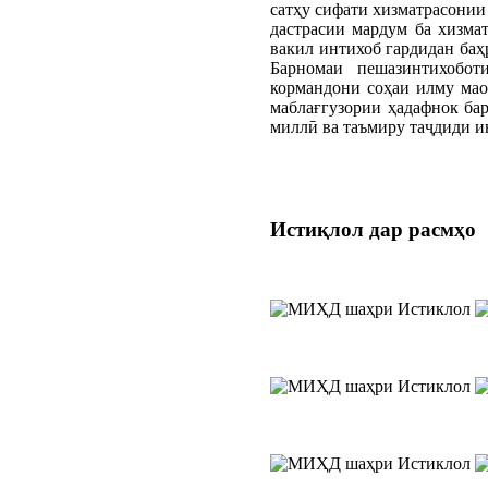
сатҳу сифати хизматрасонии
дастрасии мардум ба хизма
вакил интихоб гардидан ба
Барномаи пешазинтихобот
кормандони соҳаи илму мао
маблағгузории ҳадафнок ба
миллӣ ва таъмиру таҷдиди и
Истиқлол
дар расмҳо