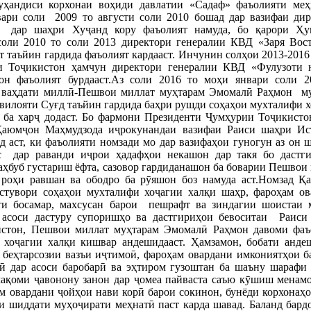
муҳандиси корхонаи воҳиди давлатии «Садаф» фаъолияти меҳ
ари соли 2009 то августи соли 2010 бошад дар вазифаи дир
 дар шаҳри Хуҷанд кору фаъолият намуда, бо қарори Ҳу
оли 2010 то соли 2013 директори генералии КВД «Заря Вост
т таъйин гардида фаъолият кардааст. Инчунин солҳои 2013-2016
и Тоҷикистон ҳамчун директори генералии КВД «Фулузоти 
он фаъолият бурдааст.Аз соли 2016 то моҳи январи соли 2
у ваҳдати миллӣ-Пешвои миллат муҳтарам Эмомалӣ Раҳмон м
вилояти Суғд таъйин гардида баҳри рушди соҳаҳои мухталифи 
ба харҷ додаст. Бо фармони Президенти Ҷумҳурии Тоҷикистон
Қаюмҷон Маҳмудзода иҷрокунандаи вазифаи Раиси шаҳри Ис
д аст, ки фаъолияти номзади мо дар вазифаҳои гуногун аз он 
с дар раванди иҷрои ҳадафҳои некашон дар такя бо дастг
ҳбуб густариш ёфта, сазовор гардиданашон ба боварии Пешвои
роҳи равшан ва ободро ба рӯяшон боз намуда аст.Номзад Қ
стувори соҳаҳои мухталифи хоҷагии халқи шаҳр, фароҳам ов
ти босамар, махсусан барои пешрафт ва зиндагии шоистаи 
 асоси дастуру супоришҳо ва дастгириҳои бевоситаи Раиси
стон, Пешвои миллат муҳтарам Эмомалӣ Раҳмон давоми фаъ
 хоҷагии халқи кишвар андешидааст. Ҳамзамон, бобати анде
 беҳтарсозии вазъи иҷтимоӣ, фароҳам овардани имкониятҳои б
ӣ дар асоси баробарӣ ва эҳтиром гузоштан ба шаъну шарафи 
ақоми ҷавонону занон дар ҷомеа пайваста саъю кӯшиш менамо
м овардани ҷойҳои нави корӣ барои сокинон, бунёди корхонаҳ
ки шиддати муҳоҷирати меҳнатӣ паст карда шавад. Баланд бар