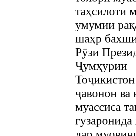
таҳсилоти 
умумии ра
шаҳр бахши
Рӯзи Прези
Ҷумҳурии
Тоҷикистон
ҷавонон ва 
муассиса та
гузаронида 
дар муовин