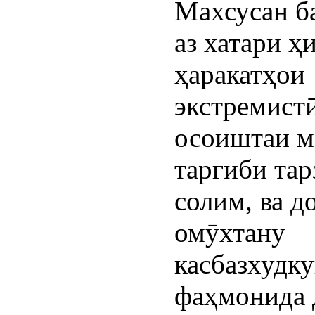
Махсусан б
аз хатари ҳ
ҳаракатҳои
экстремистӣ
осоиштаи м
таргиби тар
солим, ва 
омӯхтану
касбазхудк
фаҳмонида 