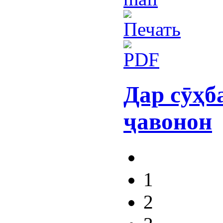
Дар сӯҳб
ҷавонон
1
2