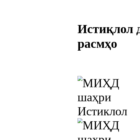
Истиқлол
расмҳо