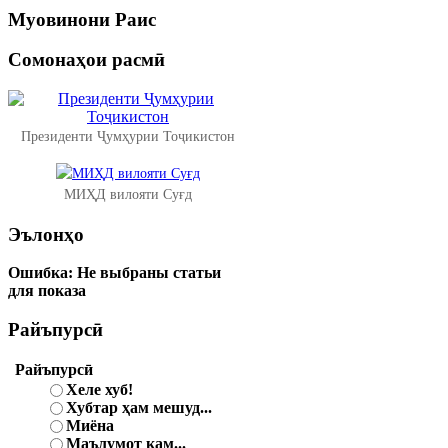
Муовинони
Раис
Сомонаҳои
расмӣ
Президенти Ҷумҳурии Тоҷикистон
МИҲД вилояти Суғд
Эълонҳо
Ошибка:
Не выбраны статьи
для показа
Райъпурсӣ
Райъпурсӣ
Хеле хуб!
Хубтар ҳам мешуд...
Миёна
Маълумот кам...