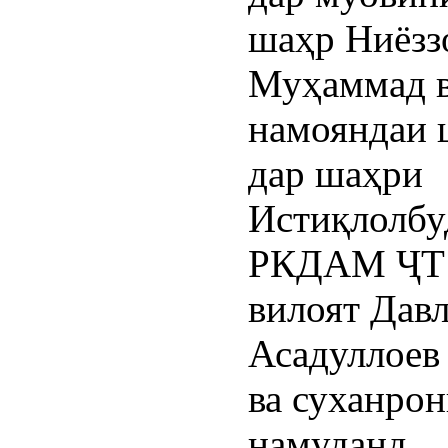
шаҳр Ниёзз
Муҳаммад 
намояндаи 
дар шаҳри
Истиқлолбу
РКДАМ ҶТ 
вилоят Дав
Асадуллоев
ва суханро
намуданд.