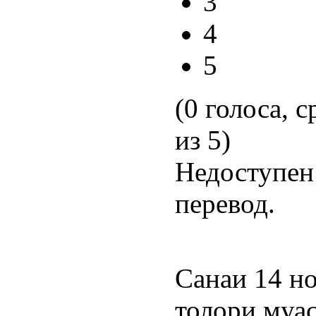
3
4
5
(0 голоса, с
из 5)
Недоступен
перевод.
Санаи 14 но
толори муа