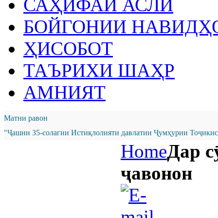
САҲИФАИ АСЛӢ
БОЙГОНИИ НАВИДҲ
ҲИСОБОТ
ТАЪРИХИ ШАҲР
АМНИЯТ
Матни равон
"Ҷашни 35-солагии Истиқлолияти давлатии Ҷумҳурии Тоҷикист
Home
Дар с
ҷавонон