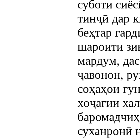
суботи сиёс
тинҷӣ дар 
беҳтар гар
шароити зи
мардум, да
ҷавонон, р
соҳаҳои гу
хоҷагии хал
баромадчиҳ
суханронӣ 