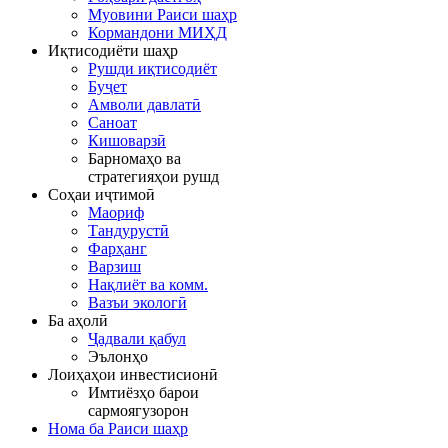
Муовини Раиси шаҳр
Кормандони МИҲД
Иқтисодиёти шаҳр
Рушди иқтисодиёт
Буҷет
Амволи давлатӣ
Саноат
Кишоварзӣ
Барномаҳо ва
стратегияҳои рушд
Соҳаи иҷтимоӣ
Маориф
Тандурустӣ
Фарҳанг
Варзиш
Нақлиёт ва комм.
Вазъи экологӣ
Ба аҳолӣ
Ҷадвали қабул
Эълонҳо
Лоиҳаҳои инвестисионӣ
Имтиёзҳо барои
сармоягузорон
Нома ба Раиси шаҳр