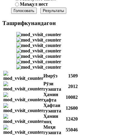
Маъқул нест
Ташрифкунандагон
Имрӯз
1509
Рӯзи
2012
гузашта
Ҳамин
10082
ҳафта
Ҳафтаи
12600
гузашта
Ҳамин
12420
моҳ
Моҳи
55046
гузашта