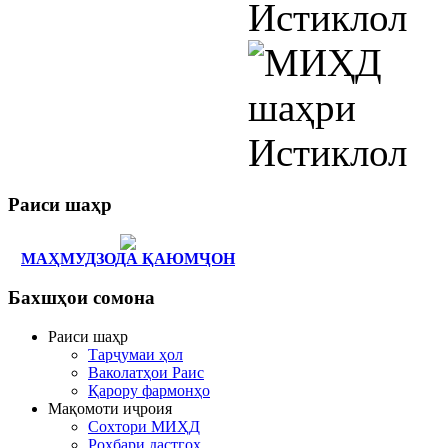
Раиси
шаҳр
МАҲМУДЗОДА ҚАЮМҶОН
Бахшҳои
сомона
Раиси шаҳр
Тарҷумаи ҳол
Ваколатҳои Раис
Қарору фармонҳо
Мақомоти иҷроия
Сохтори МИҲД
Роҳбари дастгоҳ