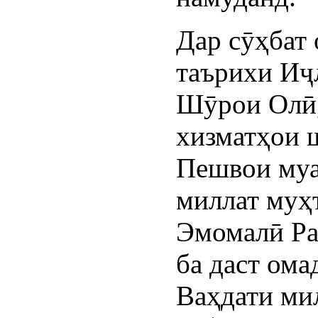
Дар сӯҳбат 
таърихи Иҷ
Шӯрои Олӣ
хизматҳои 
Пешвои муа
миллат муҳ
Эмомалӣ Ра
ба даст ома
Ваҳдати ми