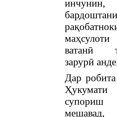
инчунин,
бардоштан
рақобатнок
маҳсулоти 
ватанӣ т
зарурӣ анд
Дар робита
Ҳукумати 
супори
мешавад,