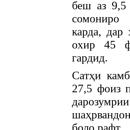
беш аз 9,5
сомониро
карда, дар
охир 45 ф
гардид.
Сатҳи камб
27,5 фоиз 
дарозумри
шаҳрвандон
боло рафт.