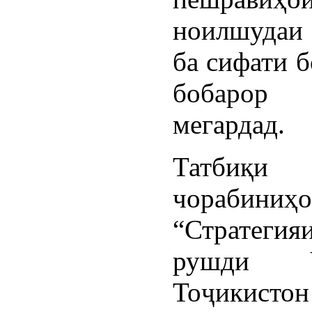
ноилшудаи
ба сифати б
бобаро
мегардад.
Татбиқи
чорабиниҳ
“Стратеги
рушди Ҷ
Тоҷикист