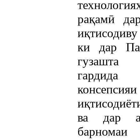
технология
рақамӣ да
иқтисодиву
ки дар Па
гузашта
гардид
консепсияи
иқтисодиё
ва дар а
барномаи