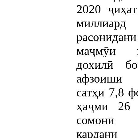
2020 ҷиҳат
миллиард
расонида
маҷмӯи м
дохилӣ бо
афзоиши
сатҳи 7,8 ф
ҳаҷми 26 
сомонӣ 
кардани