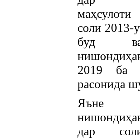
маҳсулот
соли 2013-
буд 
нишондиҳа
2019 ба 
расонида ш
Яъне
нишондиҳа
дар сол