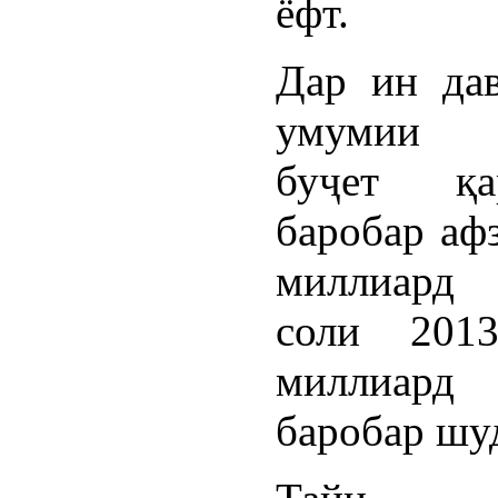
ёфт.
Дар ин да
умумии д
буҷет қ
баробар афз
миллиард
соли 201
миллиард
баробар шу