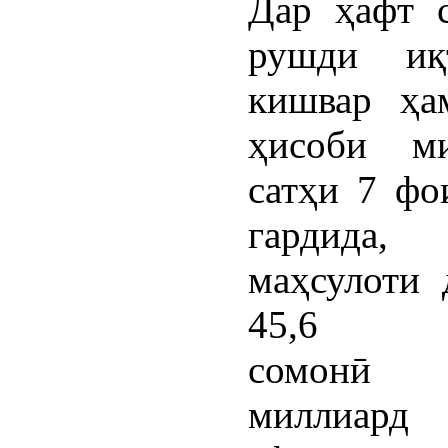
Дар ҳафт 
рушди иқт
кишвар ҳа
ҳисоби м
сатҳи 7 фо
гардида,
маҳсулоти 
45,6 ми
сомонӣ
миллиард