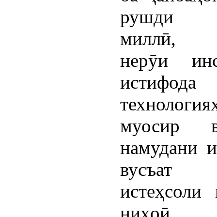
рушди и
миллӣ, т
нерӯи ин
истиф
технология
муосир 
намудани и
вусъат 
истеҳсоли 
ниҳоӣ, 