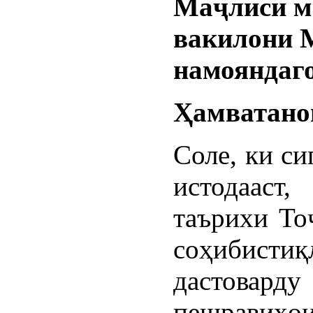
Маҷлиси м
вакилони 
намояндаг
Ҳамватанон
Соле, ки с
истодаа
таърихи То
соҳибист
дастоварду
пешравиҳо