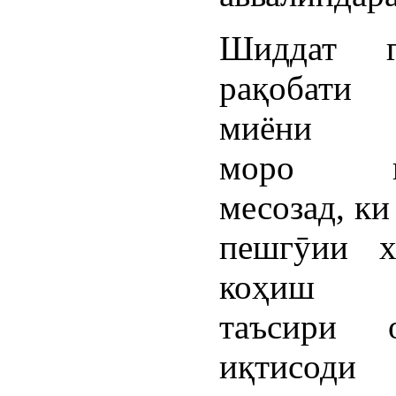
Шиддат г
рақобати 
миёни к
моро ва
месозад, ки
пешгӯии х
коҳиш 
таъсири 
иқтисоди