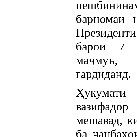
пешбинина
барномаи 
Президент
барои 7 
маҷмӯъ
гардиданд.
Ҳукумати
вазифадо
мешавад, к
ба ҷанбаҳо