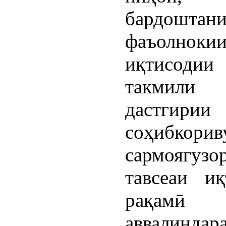
бардоштан
фаъолноки
иқтисоди
такмили
дастгирии
соҳибкорив
сармоягу
тавсеаи иқ
рақамӣ 
аввалиндара