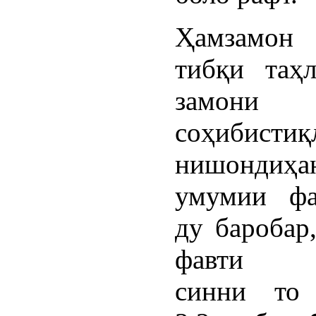
Ҳамзамон
тибқи таҳ
замони
соҳибистиқ
нишондиҳа
умумии фа
ду баробар
фавти к
синни то 