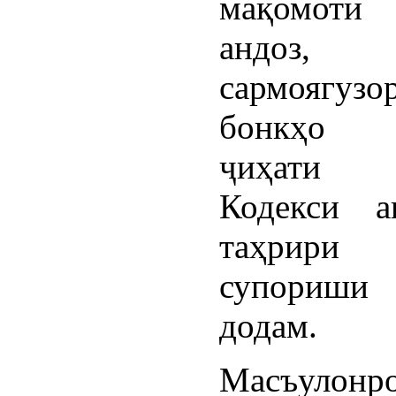
мақомоти
андоз, 
сармоягу
бонкҳо 
ҷиҳати 
Кодекси а
таҳри
супориш
додам.
Масъулон