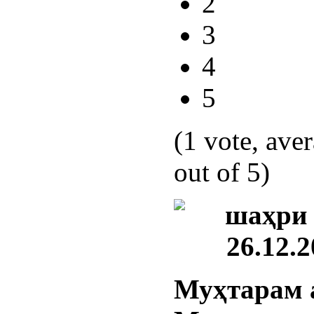
2
3
4
5
(1 vote, ave
out of 5)
шаҳри 
26.12.2
Муҳтарам 