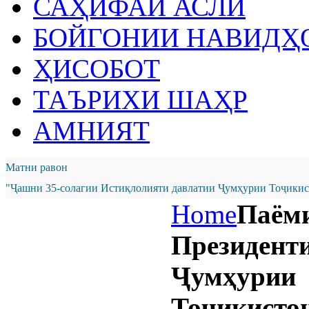
САҲИФАИ АСЛӢ
БОЙГОНИИ НАВИДҲ
ҲИСОБОТ
ТАЪРИХИ ШАҲР
АМНИЯТ
Матни равон
"Ҷашни 35-солагии Истиқлолияти давлатии Ҷумҳурии Тоҷикист
Home
Паём
Президент
Ҷумҳурии
Тоҷикистон