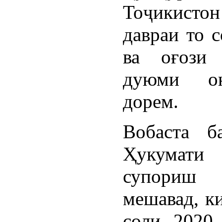
Тоҷикист
давраи то 
ва оғози 
дуюми о
дорем.
Вобаста б
Ҳукумати 
супори
мешавад, к
соли 2020