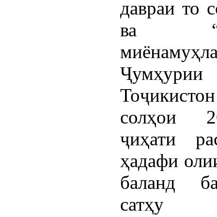
давраи то 
ва “Ба
миёнамуҳл
Ҷумҳурии
Тоҷикист
солҳои 20
ҷиҳати ра
ҳадафи оли
баланд ба
сатҳу 