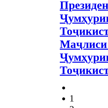
Президе
Ҷумҳури
Тоҷикист
Маҷлиси
Ҷумҳури
Тоҷикис
1