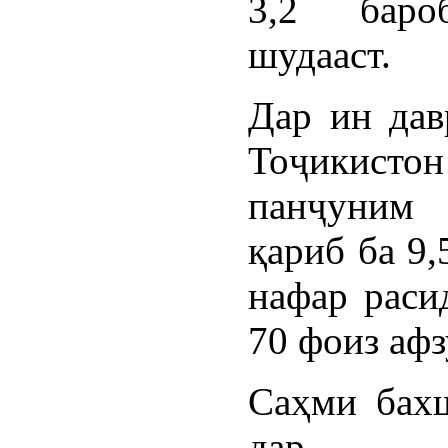
3,2 баро
шудааст.
Дар ин дав
Тоҷикис
панҷуним
қариб ба 9
нафар раси
70 фоиз афз
Саҳми бах
дар м