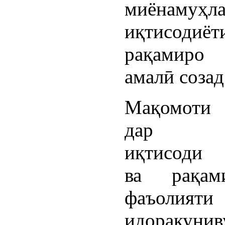
миёнамуҳл
иқтисодиёт
рақамиро 
амалӣ созад
Мақомоти
дар ш
иқтисоди 
ва рақами
фаъолияти
идоракунив