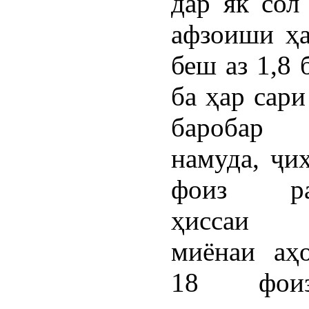
дар як сол
афзоиши ҳ
беш аз 1,8 
ба ҳар сари
баробар
намуда, ҷи
фоиз рас
ҳиссаи 
миёнаи аҳ
18 фои