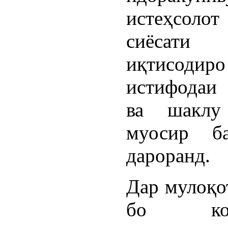
истеҳсол
сиёсати
иқтисодиро
истифодаи
ва шаклу
муосир б
дароранд.
Дар мулоқо
бо корм