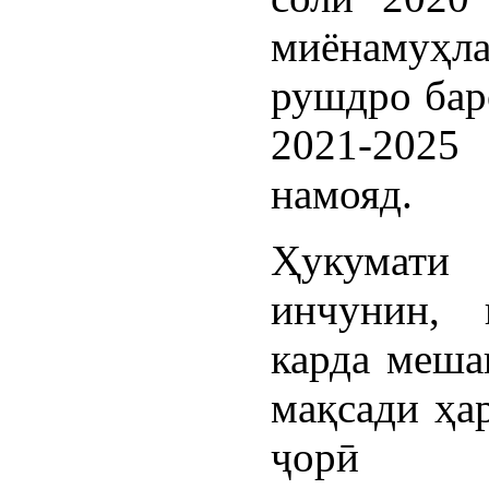
миёнамуҳла
рушдро бар
2021-202
намояд.
Ҳукумати 
инчунин, 
карда меша
мақсади ҳа
ҷорӣ к