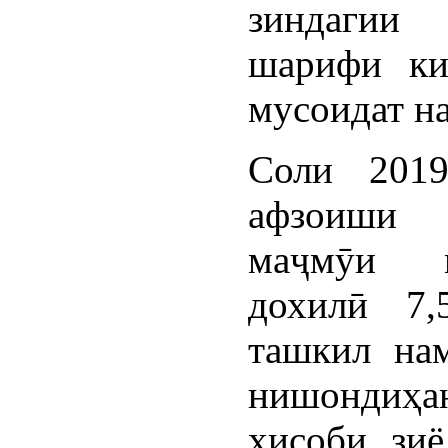
зиндагии
шарифи ки
мусоидат н
Соли 2019
афзоиши
маҷмӯи м
дохилӣ 7,
ташкил на
нишондиҳ
ҳисоби зи