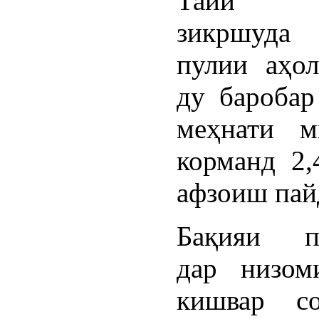
Тайи 
зикршуда 
пулии аҳо
ду баробар
меҳнати м
корманд 2,
афзоиш пай
Бақияи па
дар низом
кишвар с