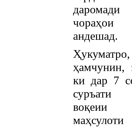
даромад
чораҳои
андешад.
Ҳукуматро,
ҳамчунин, 
ки дар 7 с
суръати 
воқеии 
маҳсулоти