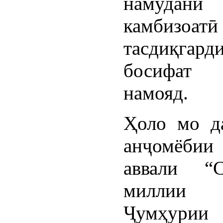
намудан
камбизоатӣ
тасдиқгард
босифат
намояд.
Ҳоло мо д
анҷомёбии
аввали “С
миллии
Ҷумҳурии