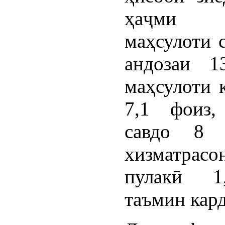
ҳаҷми ис
маҳсулоти 
андозаи 1
маҳсулоти 
7,1 фоиз,
савдо 8 
хизматрасо
пулакӣ 1
таъмин кар