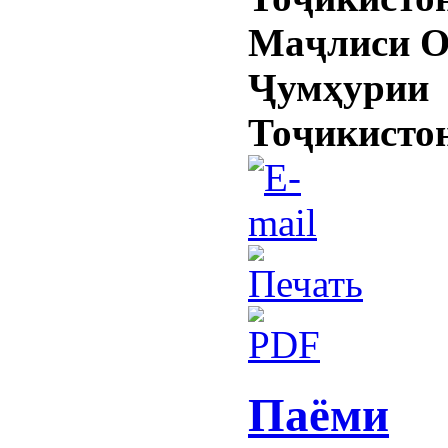
Маҷлиси 
Ҷумҳурии
Тоҷикисто
Паёми