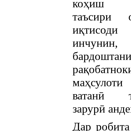
коҳиш 
таъсири 
иқтисоди
инчунин,
бардоштан
рақобатнок
маҳсулоти 
ватанӣ т
зарурӣ анд
Дар робита