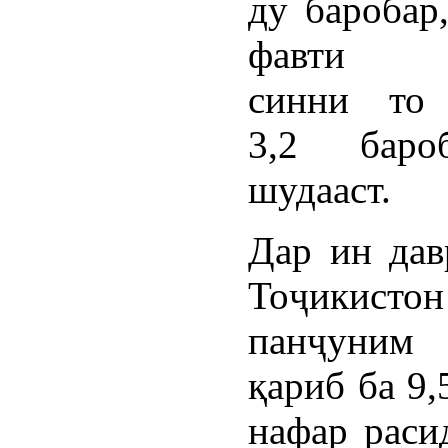
ду баробар
фавти к
синни то 
3,2 баро
шудааст.
Дар ин дав
Тоҷикис
панҷуним
қариб ба 9
нафар раси