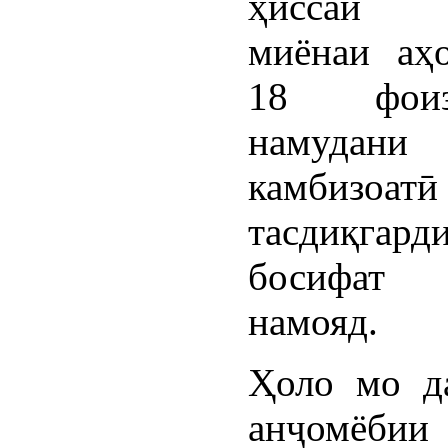
ҳиссаи 
миёнаи аҳ
18 фои
намудан
камбизоатӣ
тасдиқгард
босифат
намояд.
Ҳоло мо д
анҷомёбии