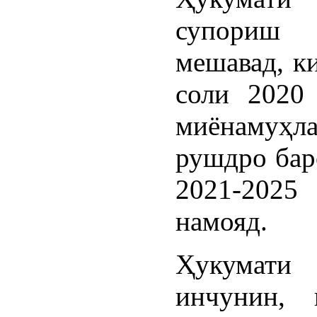
супори
мешавад, к
соли 2020
миёнамуҳла
рушдро бар
2021-202
намояд.
Ҳукумати 
инчунин, 