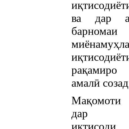
иқтисодиё
ва дар а
барномаи
миёнамуҳл
иқтисодиёт
рақамиро 
амалӣ созад
Мақомоти
дар ш
иқтисоди 