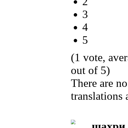
2
3
4
5
(1 vote, ave
out of 5)
There are no
translations 
шаҳри 