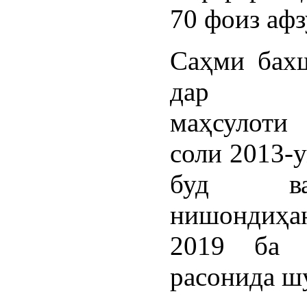
70 фоиз афз
Саҳми бах
дар м
маҳсулот
соли 2013-
буд 
нишондиҳа
2019 ба 
расонида ш