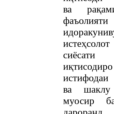
ва рақами
фаъолияти
идоракунив
истеҳсол
сиёсати
иқтисодиро
истифодаи
ва шаклу
муосир б
дароранд.