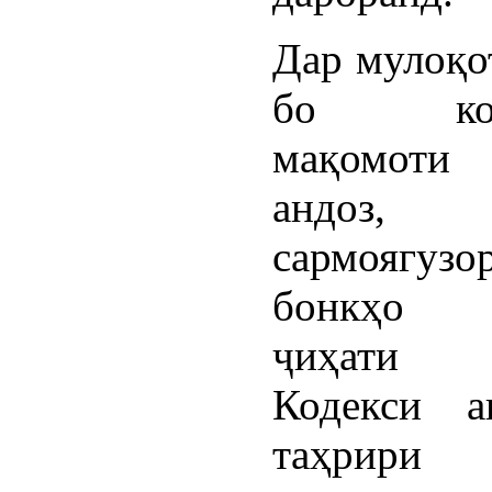
Дар мулоқо
бо корм
мақомоти
андоз, 
сармоягу
бонкҳо 
ҷиҳати 
Кодекси а
таҳри