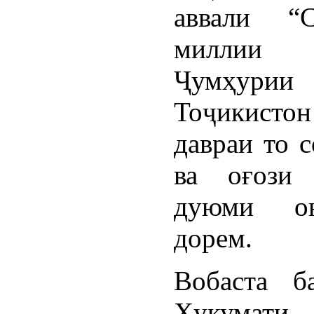
аввали “С
миллии
Ҷумҳурии
Тоҷикист
давраи то 
ва оғози 
дуюми о
дорем.
Вобаста б
Ҳукумати 