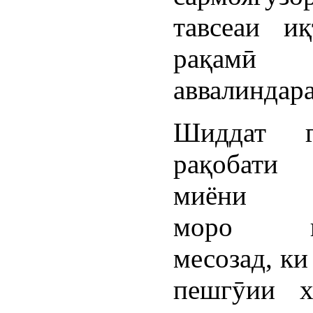
тавсеаи иқ
рақамӣ 
аввалиндара
Шиддат г
рақобати 
миёни к
моро ва
месозад, ки
пешгӯии х