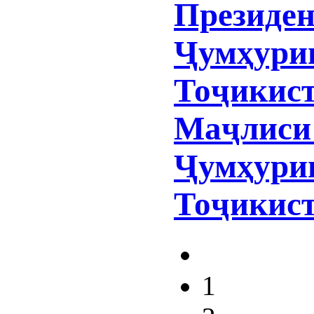
Президе
Ҷумҳури
Тоҷикист
Маҷлиси
Ҷумҳури
Тоҷикис
1