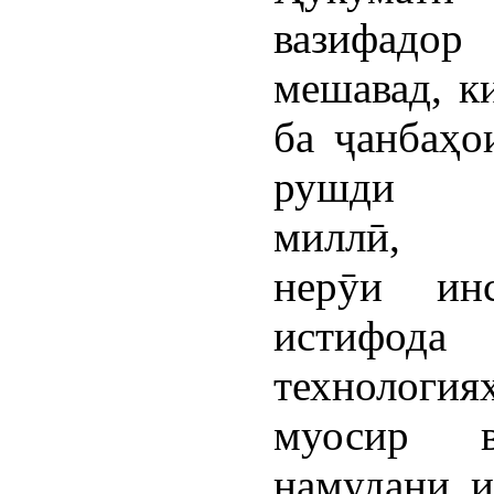
вазифадо
мешавад, к
ба ҷанбаҳо
рушди и
миллӣ, т
нерӯи ин
истиф
технология
муосир 
намудани и