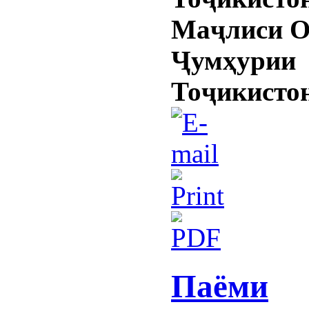
Маҷлиси 
Ҷумҳурии
Тоҷикисто
Паёми