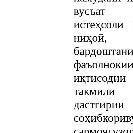
вусъат 
истеҳсоли 
ниҳоӣ, 
бардоштан
фаъолноки
иқтисоди
такмили
дастгирии
соҳибкорив
сармоягу