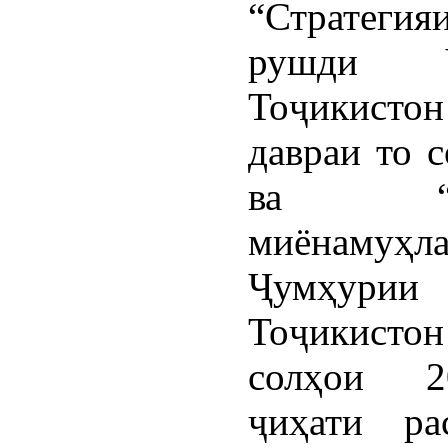
“Стратеги
рушди Ҷ
Тоҷикист
давраи то 
ва “Ба
миёнамуҳл
Ҷумҳурии
Тоҷикист
солҳои 20
ҷиҳати ра