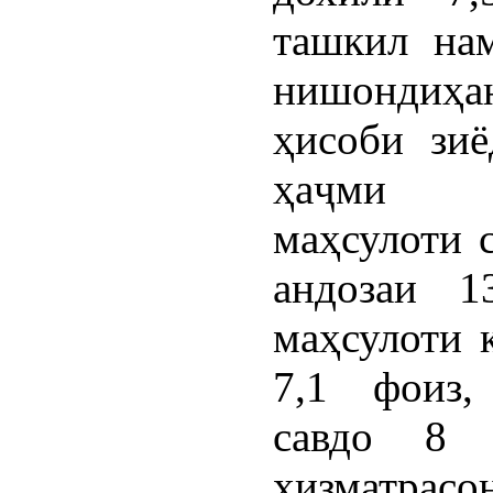
ташкил на
нишондиҳ
ҳисоби зи
ҳаҷми ис
маҳсулоти 
андозаи 1
маҳсулоти 
7,1 фоиз,
савдо 8 
хизматрасо