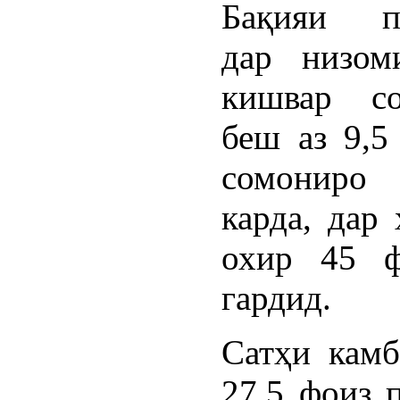
Бақияи па
дар низом
кишвар с
беш аз 9,5
сомониро
карда, дар
охир 45 ф
гардид.
Сатҳи камб
27,5 фоиз 