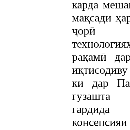
карда меша
мақсади ҳа
ҷорӣ к
технология
рақамӣ да
иқтисодиву
ки дар Па
гузашта
гардид
консепсияи