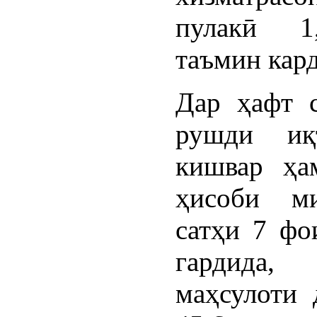
пулакӣ 1
таъмин кар
Дар ҳафт 
рушди иқт
кишвар ҳа
ҳисоби м
сатҳи 7 фо
гардида,
маҳсулоти 