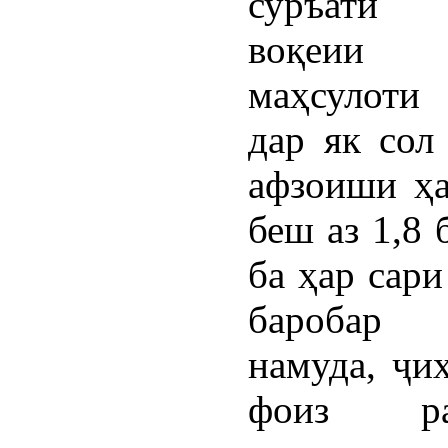
суръати 
воқеии 
маҳсулоти
дар як сол
афзоиши ҳ
беш аз 1,8 
ба ҳар сари
баробар
намуда, ҷи
фоиз рас