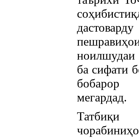
соҳибист
дастоварду
пешравиҳо
ноилшудаи
ба сифати б
бобаро
мегардад.
Татбиқи
чорабиниҳ