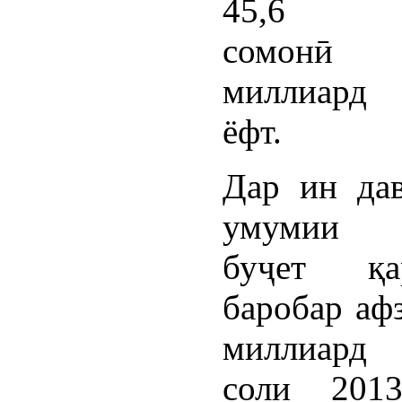
45,6 ми
сомонӣ
миллиард
ёфт.
Дар ин да
умумии д
буҷет қ
баробар афз
миллиард
соли 201