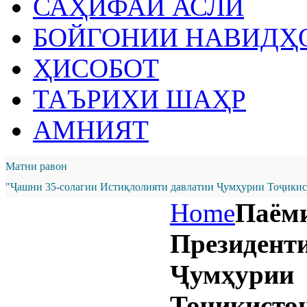
САҲИФАИ АСЛӢ
БОЙГОНИИ НАВИДҲ
ҲИСОБОТ
ТАЪРИХИ ШАҲР
АМНИЯТ
Матни равон
"Ҷашни 35-солагии Истиқлолияти давлатии Ҷумҳурии Тоҷикист
Home
Паём
Президент
Ҷумҳурии
Тоҷикистон