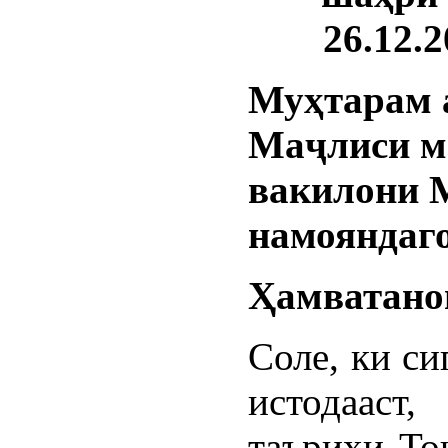
26.12.2
Муҳтарам 
Маҷлиси м
вакилони 
намояндаг
Ҳамватанон
Соле, ки с
истодаа
таърихи То