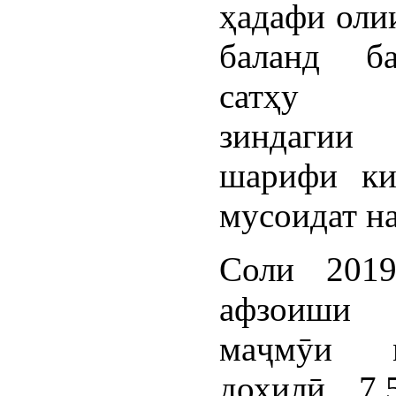
ҳадафи оли
баланд ба
сатҳу 
зиндагии
шарифи ки
мусоидат н
Соли 2019
афзоиши
маҷмӯи м
дохилӣ 7,