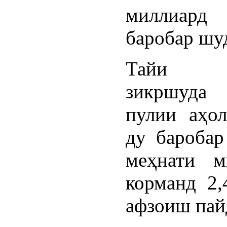
миллиард
баробар шу
Тайи 
зикршуда 
пулии аҳо
ду баробар
меҳнати м
корманд 2,
афзоиш пай