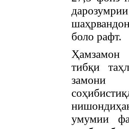
дарозумри
шаҳрвандон
боло рафт.
Ҳамзамон
тибқи таҳ
замони
соҳибистиқ
нишондиҳа
умумии фа