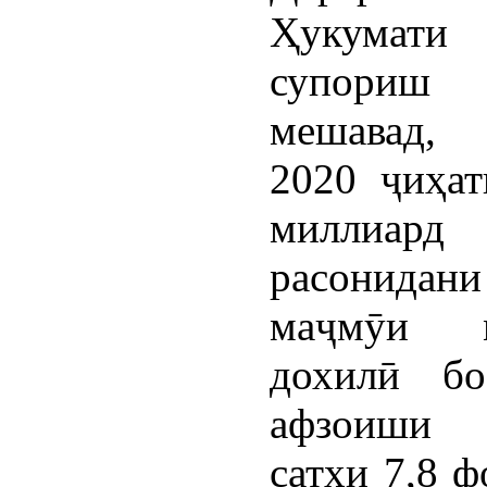
Ҳукумати 
супори
мешавад,
2020 ҷиҳат
миллиард
расонида
маҷмӯи м
дохилӣ бо
афзоиши
сатҳи 7,8 ф