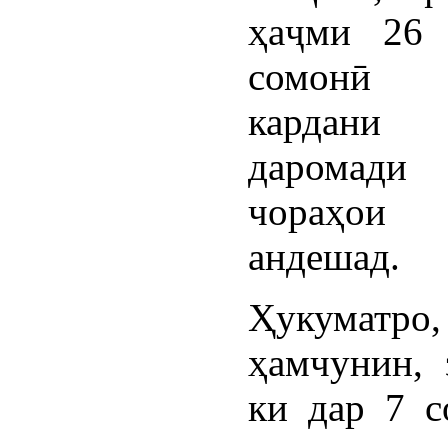
ҳаҷми 26 
сомонӣ 
кардани
даромад
чораҳои
андешад.
Ҳукуматро,
ҳамчунин, 
ки дар 7 с