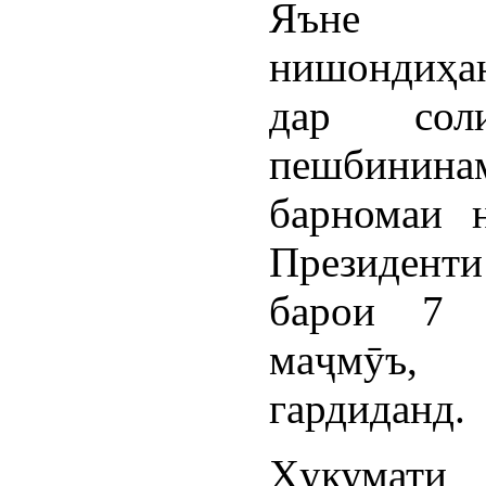
Яъне
нишондиҳа
дар сол
пешбинина
барномаи 
Президент
барои 7 
маҷмӯъ
гардиданд.
Ҳукумати