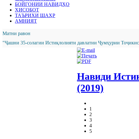
БОЙГОНИИ НАВИДҲО
ҲИСОБОТ
ТАЪРИХИ ШАҲР
АМНИЯТ
Матни равон
"Ҷашни 35-солагии Истиқлолияти давлатии Ҷумҳурии Тоҷикист
Навиди Исти
(2019)
1
2
3
4
5