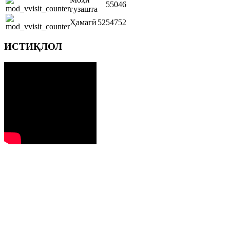
55046
гузашта
Ҳамагӣ
5254752
ИСТИҚЛОЛ