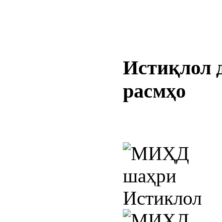
Истиқлол
расмҳо