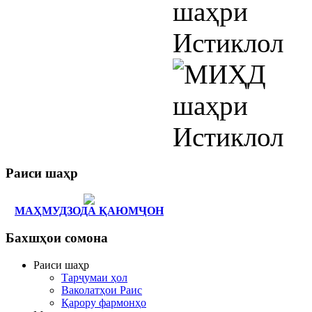
Раиси
шаҳр
МАҲМУДЗОДА ҚАЮМҶОН
Бахшҳои
сомона
Раиси шаҳр
Тарҷумаи ҳол
Ваколатҳои Раис
Қарору фармонҳо