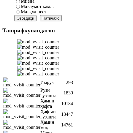
Миёна
Маълумот кам...
Маъқул нест
Ташрифкунандагон
Имрӯз
293
Рӯзи
1839
гузашта
Ҳамин
10184
ҳафта
Ҳафтаи
13447
гузашта
Ҳамин
14761
моҳ
Моҳи