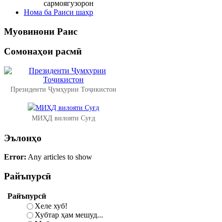
сармоягузорон
Нома ба Раиси шаҳр
Муовинони
Раис
Сомонаҳои
расмӣ
Президенти Ҷумҳурии Тоҷикистон
МИҲД вилояти Суғд
Эълонҳо
Error:
Any articles to show
Райъпурсӣ
Райъпурсӣ
Хеле хуб!
Хубтар ҳам мешуд...