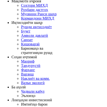
Мақомоти иҷроия
Сохтори МИҲД
Роҳбари дастгоҳ
Муовини Раиси шаҳр
Кормандони МИҲД
Иқтисодиёти шаҳр
Рушди иқтисодиёт
Буҷет
Амволи давлатӣ
Саноат
Кишоварзӣ
Барномаҳо ва
стратегияҳои рушд
Соҳаи иҷтимоӣ
Маориф
Тандурустӣ
Фарҳанг
Варзиш
Нақлиёт ва комм.
Вазъи экологӣ
Ба аҳолӣ
Ҷадвали қабул
Эълонҳо
Лоиҳаҳои инвестисионӣ
Имтиёзҳо барои