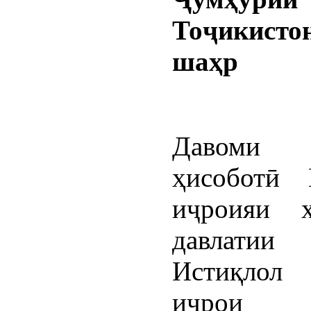
Тоҷикисто
шаҳр
Давоми м
ҳисоботӣ 
иҷроияи ҳ
давлати
Истиқлол
иҷрои