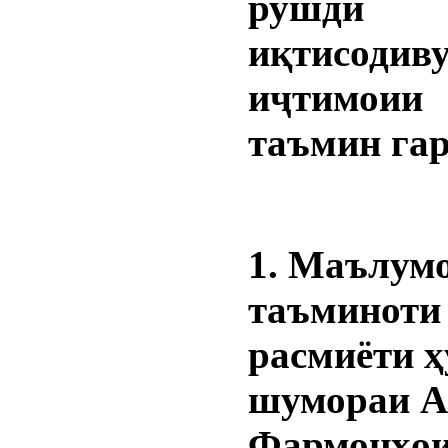
рушди б
иқтисодив
иҷтимои
таъмин гар
1. Маълумо
таъминоти
расмиёти ҳ
шумораи 
Фармонҳо