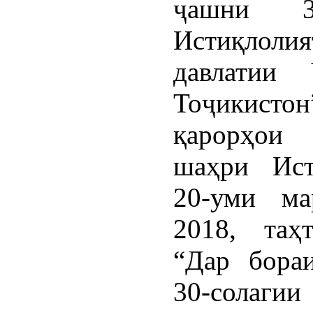
ҷашни 30
Истиқлолия
давлатии 
Тоҷикистон
қарорҳо
шаҳри Ист
20-уми ма
2018, та
“Дар бора
30-солагии