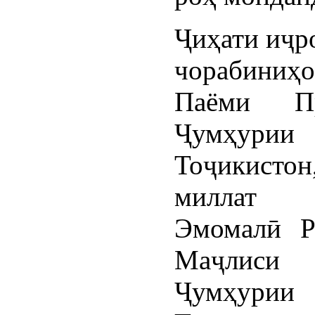
Ҷиҳати иҷр
чорабиниҳ
Паёми Пр
Ҷумҳурии
Тоҷикисто
миллат м
Эмомалӣ Р
Маҷлис
Ҷумҳурии