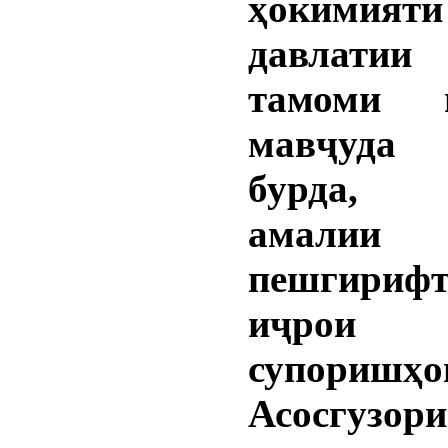
ҳокимияти
давлатии
тамоми и
мавҷуда 
бурда, 
амалии 
пешгири
иҷрои д
супоришҳо
Асосгузо