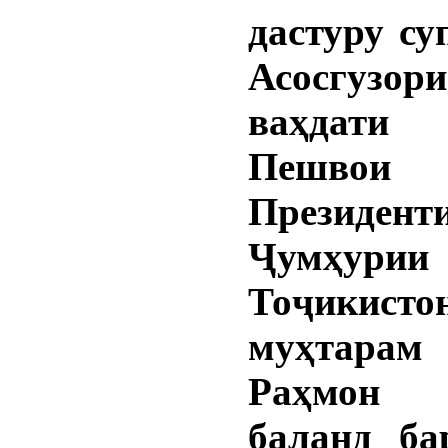
дастуру с
Асосгузо
ваҳдати
Пешвои 
Президент
Ҷумҳурии
Тоҷикисто
муҳтарам
Раҳмон
баланд ба