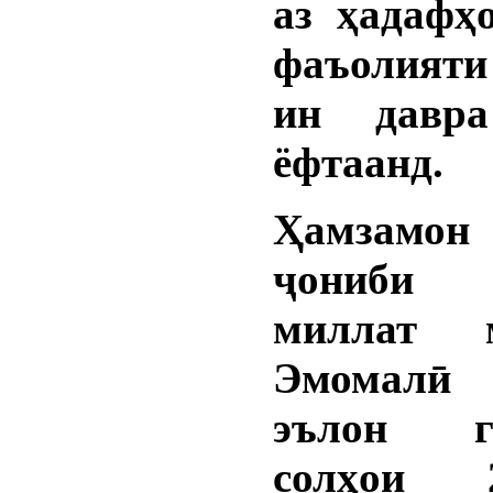
аз ҳадафҳ
фаъолият
ин давра
ёфтаанд.
Ҳамзамон 
ҷониби 
миллат м
Эмомалӣ
эълон га
солҳои 2