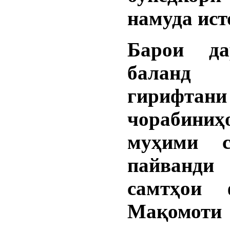
намуда ист
Барои да
баланд 
гирифтани
чорабиниҳ
муҳими с
пайванди
самтҳои 
Мақомоти