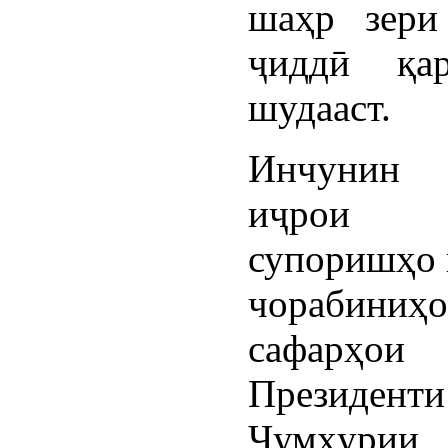
шаҳр зери
ҷиддӣ қа
шудааст.
Инчунин
иҷрои д
супоришҳо 
чорабиниҳ
сафарҳо
Президенти
Ҷумҳурии