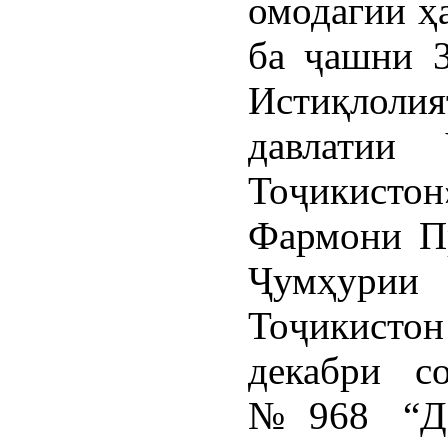
омодагии ҳ
ба ҷашни 3
Истиқлолия
давлатии 
Тоҷикистон
Фармони П
Ҷумҳурии
Тоҷикистон
декабри с
№968 “Да