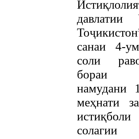
Истиқлолия
давлатии 
Тоҷикисто
санаи 4-у
соли рав
бораи
намудани 
меҳнати з
истиқбо
солагии