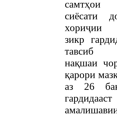
самтҳои
сиёсати д
хориҷии 
зикр гарди
тавсиб 
нақшаи чо
қарори маз
аз 26 ба
гардидааст
амалишави