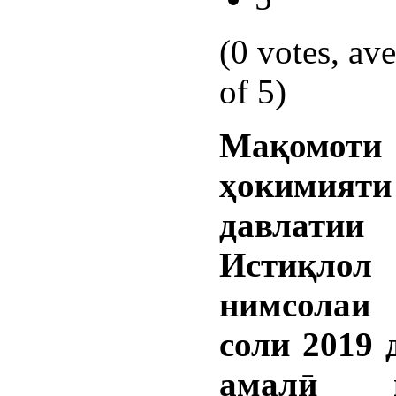
(0 votes, av
of 5)
Мақомоти
ҳокимияти
давлати
Истиқлол
нимсолаи
соли 2019 
амалӣ н