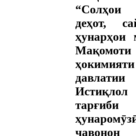
“Солҳои
деҳот, с
ҳунарҳои 
Мақомоти
ҳокимияти
давлати
Истиқлол
тарғиби
ҳунаромӯз
ҷавон