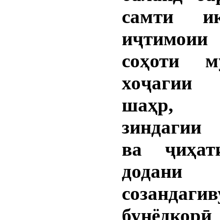
самти иқ
иҷтимоии
соҳоти м
хоҷагии
шаҳр,
зиндагии
ва ҷиҳат
додани 
созандагив
бунёдкор