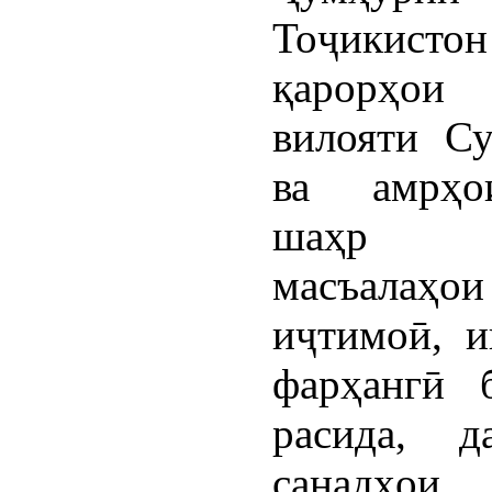
Тоҷикис
қарорҳо
вилояти Су
ва амрҳо
шаҳр 
масъалаҳо
иҷтимоӣ, и
фарҳангӣ 
расида, д
санадҳои