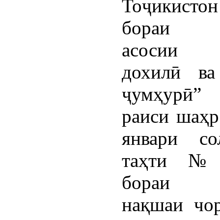
Тоҷикист
бораи с
асосии 
дохилӣ ва
ҷумҳурӣ”
раиси шаҳр
январи со
таҳти №
бораи т
нақшаи чо