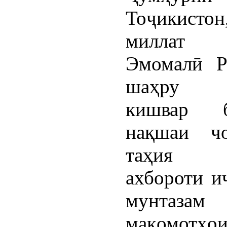
Тоҷикисто
миллат м
Эмомалӣ Р
шаҳру н
кишвар б
нақшаи чо
таҳия г
ахбороти и
мунта
мақомотҳ