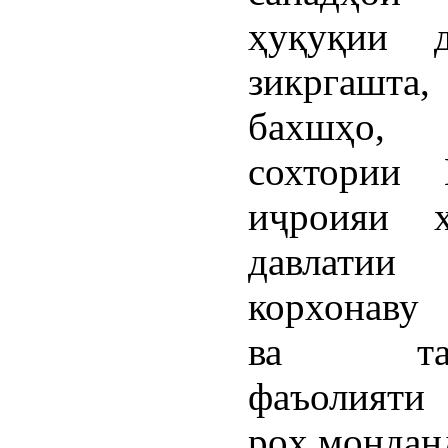
ҳуқуқии 
зикргашта
бахшҳо, 
сохтории 
иҷроияи ҳ
давлати
корхонаву
ва ташк
фаъолияти
роҳ мондан