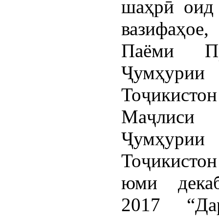
шаҳрӣ оид
вазифаҳое
Паёми Пр
Ҷумҳурии
Тоҷикис
Маҷлис
Ҷумҳурии
Тоҷикисто
юми дека
2017 “Да