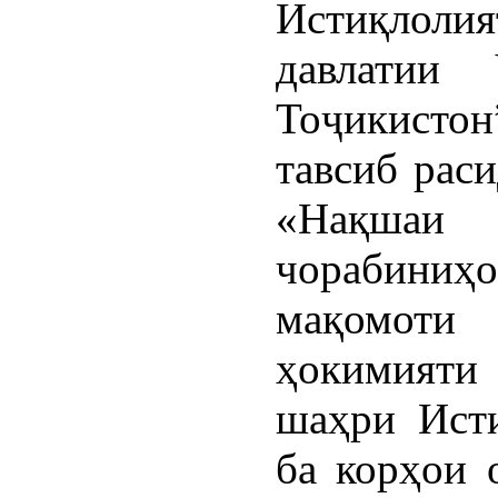
Истиқлолия
давлатии 
Тоҷикис
тавсиб раси
«Нақшаи
чорабиниҳ
мақомоти
ҳокимияти
шаҳри Ист
ба корҳои 