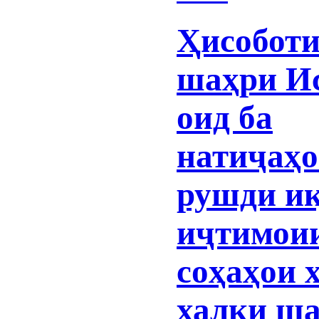
Ҳисоботи
шаҳри И
оид ба
натиҷаҳ
рушди иқ
иҷтимои
соҳаҳои 
халқи ша