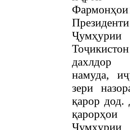
Фармонҳои
Президенти
Ҷумҳурии
Тоҷикистон
дахлдор
намуда, и
зери назор
қарор дод.
қарорҳои 
Ҷумҳурии