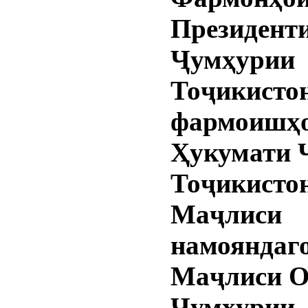
Президент
Ҷумҳурии
Тоҷикистон
фармоишҳ
Ҳукумати 
Тоҷикистон
Маҷлиси
намояндаг
Маҷлиси 
Ҷумҳурии