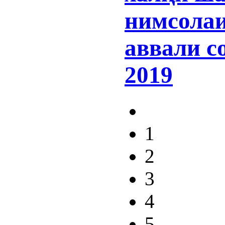
нимсола
аввали с
2019
1
2
3
4
5