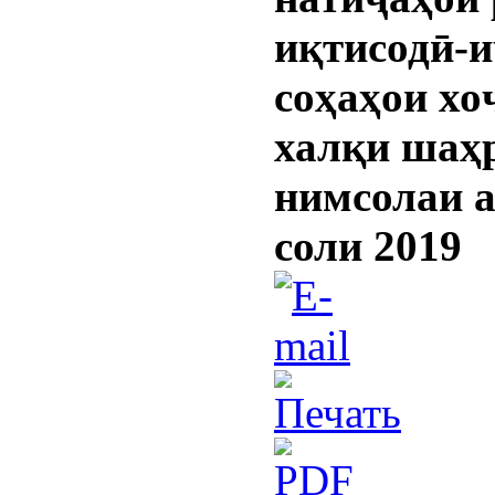
иқтисодӣ-
соҳаҳои хо
халқи шаҳ
нимсолаи 
соли 2019