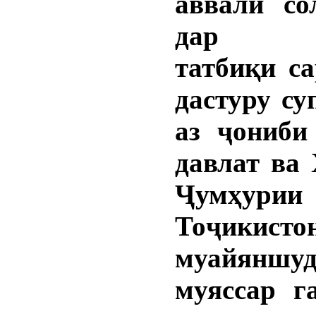
аввали со
дар н
татбиқи с
дастуру с
аз ҷониби
давлат ва
Ҷумҳурии
Тоҷикисто
муайяншуд
муяссар г