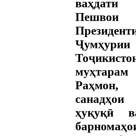
ваҳдати
Пешвои 
Президент
Ҷумҳурии
Тоҷикисто
муҳтарам
Раҳмон,
санадҳои
ҳуқуқӣ в
барномаҳо