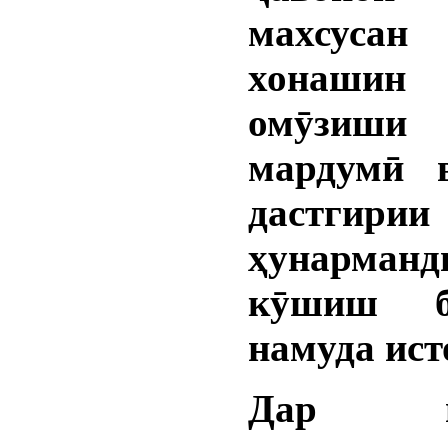
махсусан 
хонаш
омӯзиши 
мардумӣ 
дастгирии
ҳунарман
кӯшиш б
намуда ист
Дар ни