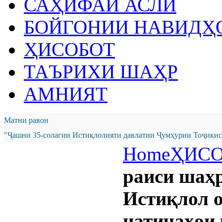
САҲИФАИ АСЛӢ
БОЙГОНИИ НАВИДҲ
ҲИСОБОТ
ТАЪРИХИ ШАҲР
АМНИЯТ
Матни равон
"Ҷашни 35-солагии Истиқлолияти давлатии Ҷумҳурии Тоҷикист
Home
ҲИС
раиси шаҳ
Истиқлол о
натиҷаҳои