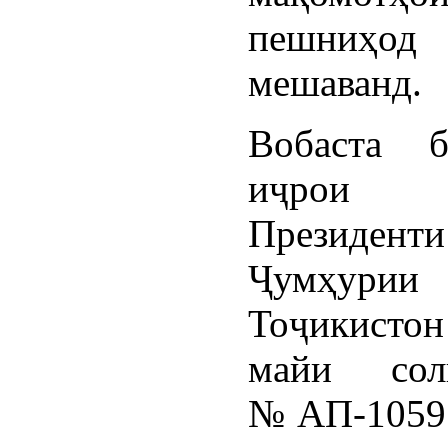
пешниҳо
мешаванд.
Вобаста 
иҷрои
Президенти
Ҷумҳурии
Тоҷикист
майи сол
№АП-1059