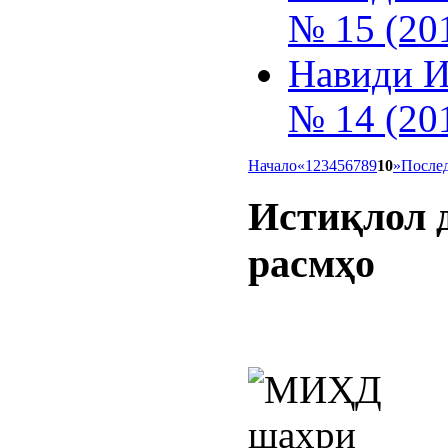
№ 15 (20
Навиди И
№ 14 (20
Начало
«
1
2
3
4
5
6
7
8
9
10
»
После
Истиқлол
расмҳо