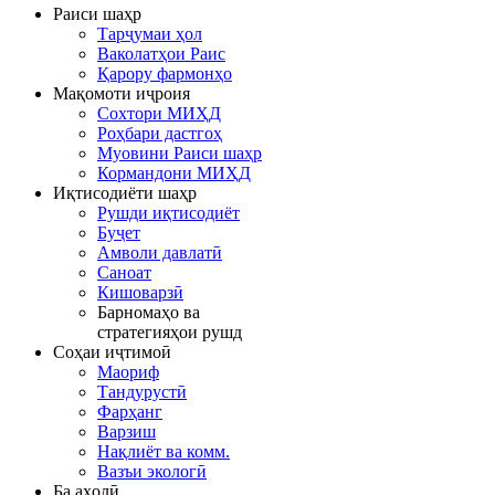
Раиси шаҳр
Тарҷумаи ҳол
Ваколатҳои Раис
Қарору фармонҳо
Мақомоти иҷроия
Сохтори МИҲД
Роҳбари дастгоҳ
Муовини Раиси шаҳр
Кормандони МИҲД
Иқтисодиёти шаҳр
Рушди иқтисодиёт
Буҷет
Амволи давлатӣ
Саноат
Кишоварзӣ
Барномаҳо ва
стратегияҳои рушд
Соҳаи иҷтимоӣ
Маориф
Тандурустӣ
Фарҳанг
Варзиш
Нақлиёт ва комм.
Вазъи экологӣ
Ба аҳолӣ