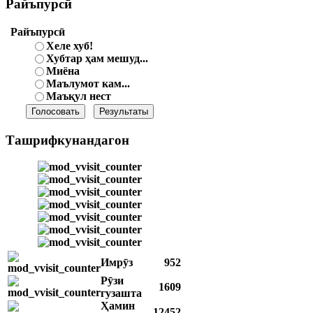
Райъпурсӣ
Райъпурсӣ
Хеле хуб!
Хубтар ҳам мешуд...
Миёна
Маълумот кам...
Маъқул нест
Ташрифкунандагон
Имрӯз
952
Рӯзи
1609
гузашта
Ҳамин
12452