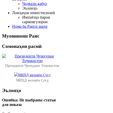
Ҷадвали қабул
Эълонҳо
Лоиҳаҳои инвестисионӣ
Имтиёзҳо барои
сармоягузорон
Нома ба Раиси шаҳр
Муовинони
Раис
Сомонаҳои
расмӣ
Президенти Ҷумҳурии Тоҷикистон
МИҲД вилояти Суғд
Эълонҳо
Ошибка:
Не выбраны статьи
для показа