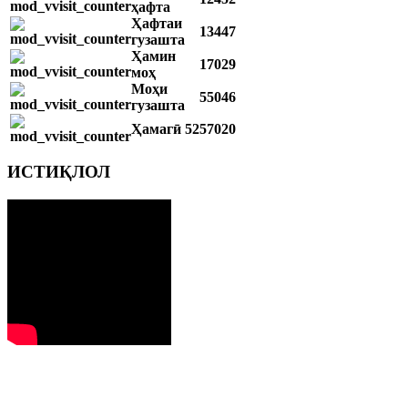
ҳафта
Ҳафтаи
13447
гузашта
Ҳамин
17029
моҳ
Моҳи
55046
гузашта
Ҳамагӣ
5257020
ИСТИҚЛОЛ