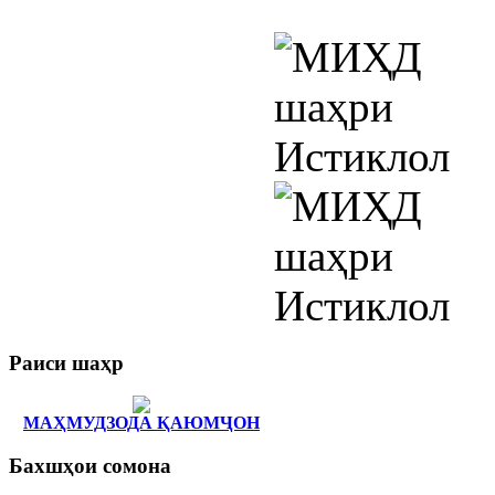
Раиси
шаҳр
МАҲМУДЗОДА ҚАЮМҶОН
Бахшҳои
сомона