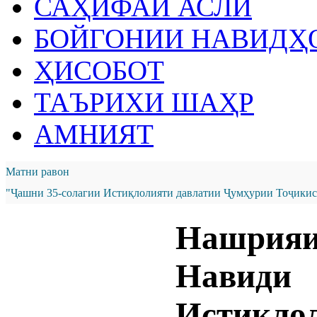
САҲИФАИ АСЛӢ
БОЙГОНИИ НАВИДҲ
ҲИСОБОТ
ТАЪРИХИ ШАҲР
АМНИЯТ
Матни равон
"Ҷашни 35-солагии Истиқлолияти давлатии Ҷумҳурии Тоҷикист
Нашрия
Навиди
Истиқло