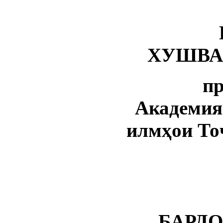
ХУШВА
п
Академия
илмҳои То
БАРД