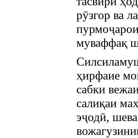
тасвири ҳо
рӯзгор ва л
пурмоҷарои
муваффақ ш
Силсиламу
ҳирфаие мо
сабки вежаи
салиқаи ма
эҷодӣ, шева
вожагузин