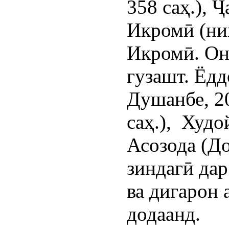
358 саҳ.), Ҷ
Икромӣ (ниг
Икромӣ. Он 
гузашт. Ёдд
Душанбе, 20
саҳ.), Худо
Асозода (Д
зиндагӣ дар
ва дигарон
додаанд.