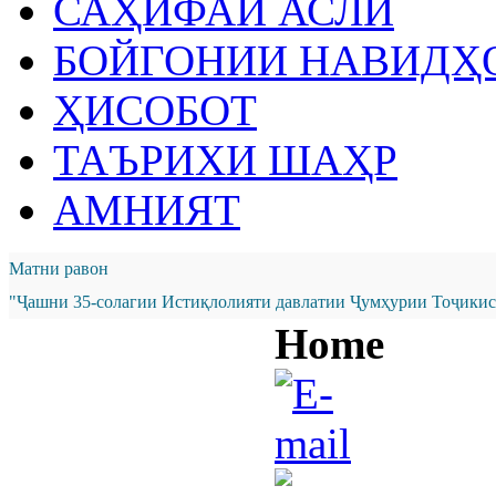
САҲИФАИ АСЛӢ
БОЙГОНИИ НАВИДҲ
ҲИСОБОТ
ТАЪРИХИ ШАҲР
АМНИЯТ
Матни равон
"Ҷашни 35-солагии Истиқлолияти давлатии Ҷумҳурии Тоҷикист
Home