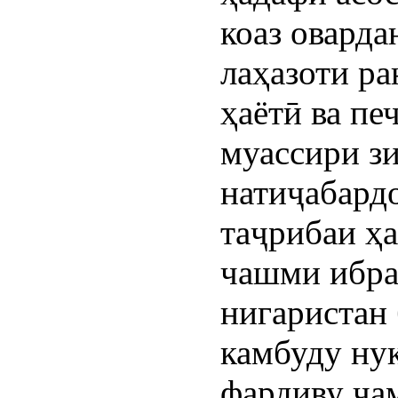
коаз оварда
лаҳазоти р
ҳаётӣ ва пе
муассири зи
натиҷабард
таҷрибаи ҳа
чашми ибра
нигаристан 
камбуду ну
фардиву ҷа