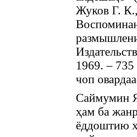
Жуков Г. К.
Воспоминан
размышлени
Издательст
1969. – 735 
чоп овардаа
Саймумин 
ҳам ба жан
ёддоштию х