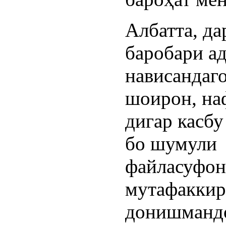
Албатта, да
баробари а
нависандаг
шоирон, на
дигар касбу
бо шумули
файласуфон
мутафаккир
донишманд