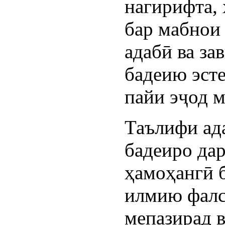
нагирифта,
бар мабнои
адабӣ ва за
бадеию эст
пайи эҷод 
Таълифи ад
бадеиро да
ҳамоҳангӣ 
илмию фал
мепазирад в