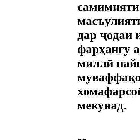
самимияти
масъулият
дар ҷодаи 
фарҳангу 
миллӣ пай
муваффақ
хомафарсо
мекунад.