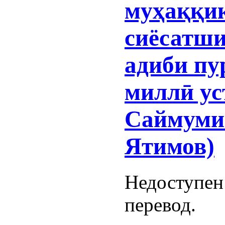
муҳаққиқ
сиёсатши
адиби пу
миллӣ ус
Саймуми
Ятимов)
Недоступен
перевод.