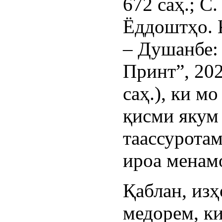
672 cаҳ.; С
Ёддоштҳо. 
– Душанбе:
Принт”, 202
cаҳ.), ки м
қисми якум
таассурота
ироа менам
Қаблан, изҳ
медорем, к