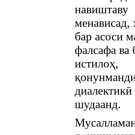
навиштаву
менависад, 
бар асоси 
фалсафа ва 
истилоҳ,
қонунманд
диалектикӣ
шудаанд.
Мусалламан