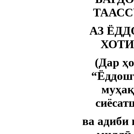
ТААСС
АЗ ЁД
ХОТИ
(Дар ҳ
“Ёддош
муҳақ
сиёсат
ва адиби