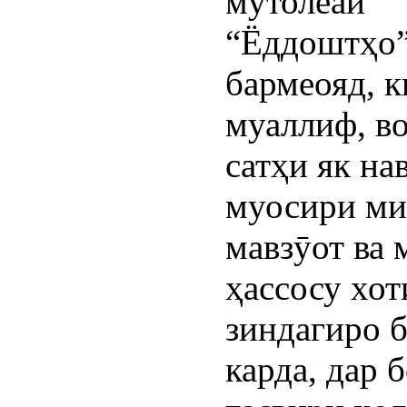
мутолеаи
“Ёддоштҳо
бармеояд, к
муаллиф, во
сатҳи як на
муосири ми
мавзӯот ва 
ҳассосу хо
зиндагиро 
карда, дар 