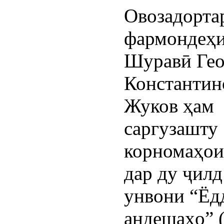
Овозадорта
фармондеҳ
Шуравӣ Гео
Константин
Жуков ҳам
саргузашту
корномаҳои
дар ду ҷилд
унвони “Ёд
андешаҳо” (