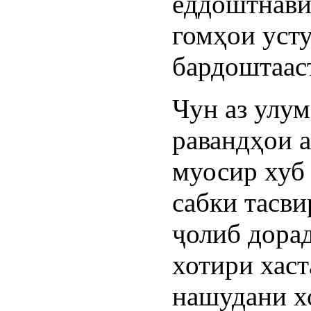
ёддоштнави
гомҳои уст
бардоштааст
Чун аз улум
равандҳои 
муосир хуб 
сабки тасв
ҷолиб дорад
хотири хаст
нашудани х