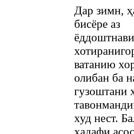
Дар зимн, 
бисёре аз
ёддоштнави
хотираниго
ватанию хо
олибан ба 
гузоштани 
тавонманди
худ нест. Б
ҳадафи асо