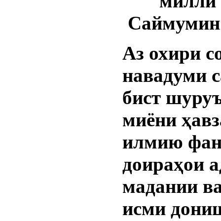
миллӣ 
Саймумин
Аз охири с
навадуми с
бист шуруъ
миёни ҳавз
илмию фан
доираҳои 
мадании в
исми дони