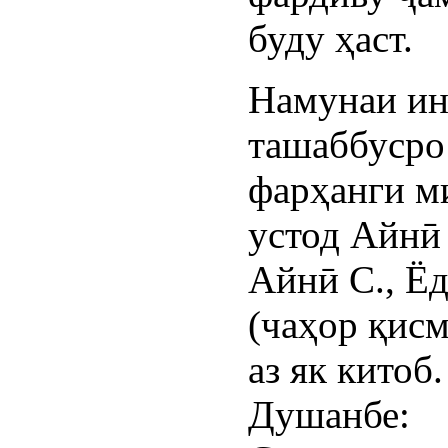
буду ҳаст.
Намунаи ин
ташаббусро
фарҳанги м
устод Айнӣ 
Айнӣ С., Ё
(чаҳор қисм
аз як китоб.
Душанбе: