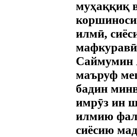
муҳаққиқ 
коршиноси
илмӣ, сиёс
мафкуравӣ
Саймумин 
маъруф ме
бадин минв
имрӯз ин 
илмию фал
сиёсию мад