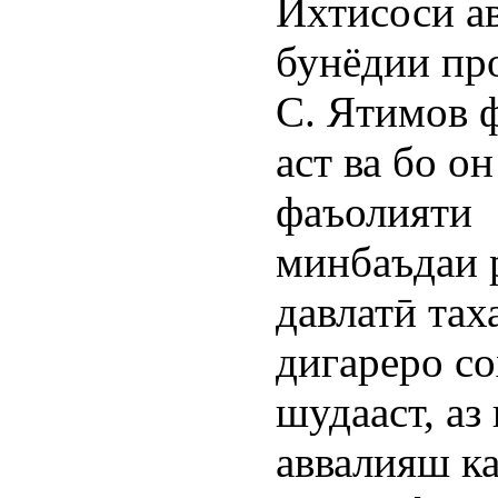
Ихтисоси ав
бунёдии пр
С. Ятимов 
аст ва бо он
фаъолияти
минбаъдаи
давлатӣ тах
дигареро с
шудааст, аз
аввалияш к