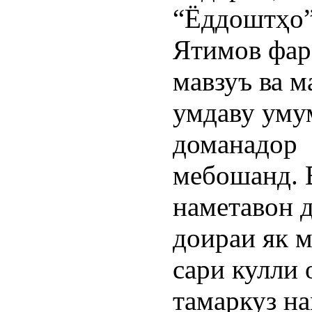
“Ёддоштҳо”
Ятимов фар
мавзуъ ва м
умдаву уму
доманадор
мебошанд. 
наметавон 
доираи як м
сари кулли 
тамаркуз на