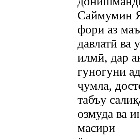
донишманд
Саймумин 
фори аз ма
давлатӣ ва 
илмӣ, дар а
гуногуни ад
ҷумла, дос
табъу салиқ
озмуда ва и
масири