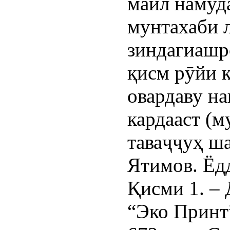
майл намуд
мунтахаби 
зиндагиашр
қисм рӯйи к
овардаву н
кардааст (м
таваҷҷуҳ ша
Ятимов. Ёд
Қисми 1. –
“Эко Принт”