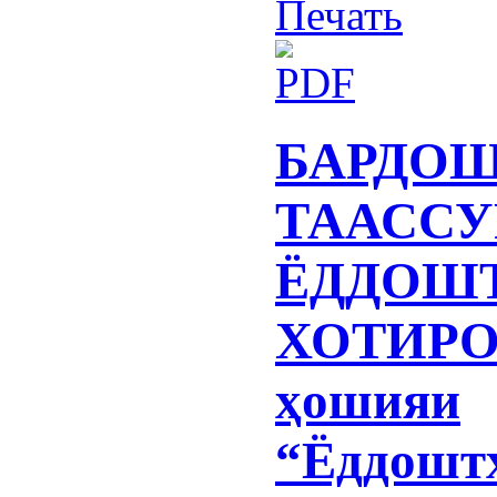
БАРДО
ТААССУ
ЁДДОШ
ХОТИРО
ҳошияи
“Ёддошт