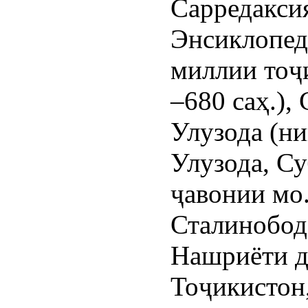
Сарредакси
Энсиклопед
миллии тоҷи
–680 саҳ.),
Улузода (ниг
Улузода, С
ҷавонии мо.
Сталинобод
Нашриёти д
Тоҷикистон,