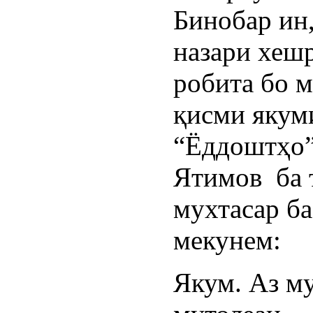
Бинобар ин
назари хеш
робита бо 
қисми якум
“Ёддоштҳо”
Ятимов ба 
мухтасар б
мекунем:
Якум. Аз м