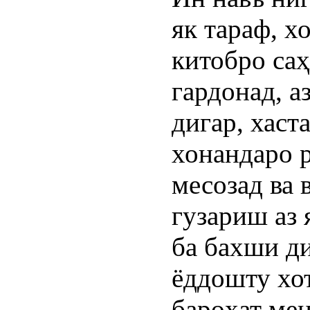
як тараф, х
китобро са
гардонад, а
дигар, хаст
хонандаро 
месозад ва 
гузариш аз 
ба бахши д
ёддошту хо
бароҳат ме