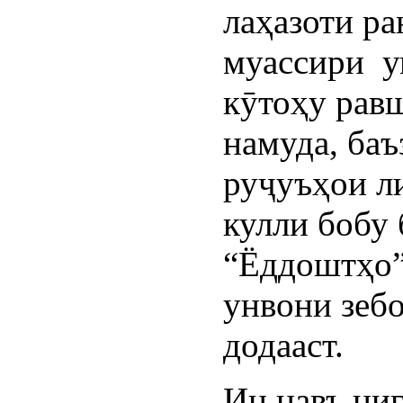
лаҳазоти р
муассири 
кӯтоҳу рав
намуда, баъ
руҷуъҳои л
кулли бобу
“Ёддоштҳо”
унвони зеб
додааст.
Ин навъ ниг