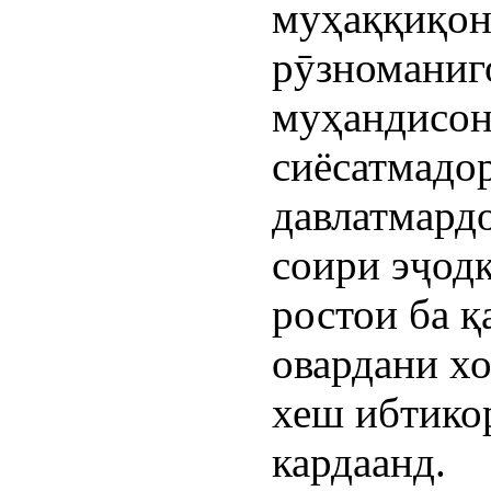
муҳаққиқон
рӯзноманиг
муҳандисон
сиёсатмадо
давлатмардо
соири эҷод
ростои ба қ
овардани х
хеш ибтико
кардаанд.