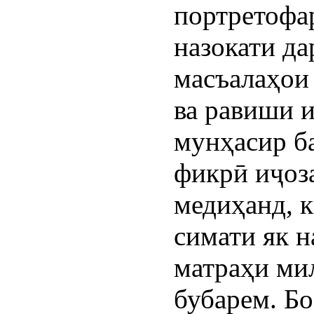
портретофа
назокати да
масъалаҳои
ва равиши 
мунҳасир б
фикрӣ иҷоз
медиҳанд, к
симати як 
матраҳи ми
бубарем. Бо