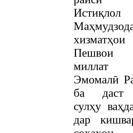
Истиқлол
Маҳмудзод
хизматҳо
Пешвои м
миллат м
Эмомалӣ Р
ба даст 
сулҳу ваҳд
дар кишва
соҳаҳои