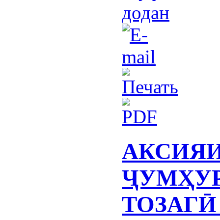
додан
АКСИЯ
ҶУМҲУ
ТОЗАГӢ