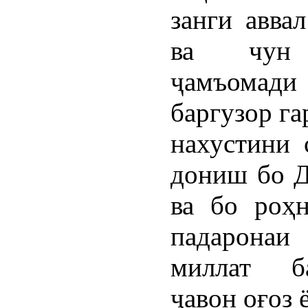
занги авва
ва чун 
ҷамъомад
баргузор га
нахустини 
дониш бо Д
ва бо роҳ
падарона
миллат б
ҷавон оғоз 