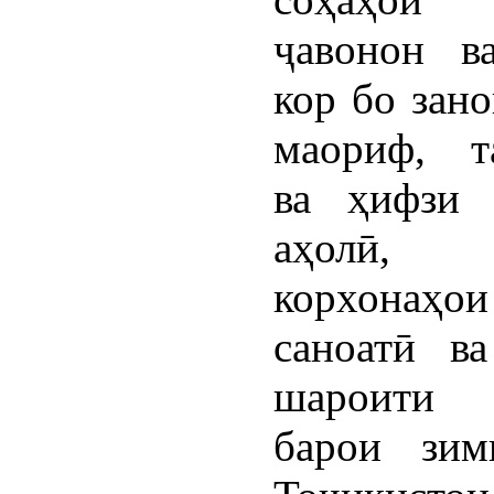
ҷавонон в
кор бо зано
маориф, т
ва ҳифзи 
аҳолӣ, 
корхонаҳо
саноатӣ в
шароити 
барои зим