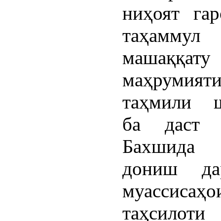
ниҳоят га
таҳаммул
машаққату
маҳрумия
таҳмили ш
ба даст о
Бахшида 
дониш да
муассисаҳо
таҳсилот