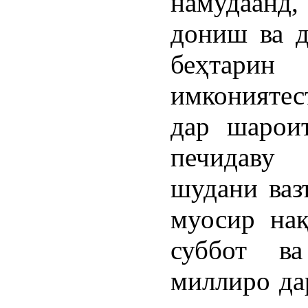
намудаанд,
дониш ва д
беҳтарин
имконияте
дар шарои
печидаву 
шудани ваз
муосир на
суббот ва
миллиро да