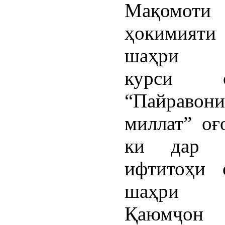
Мақомоти
ҳокимияти
шаҳри И
курси о
“Пайравон
миллат” оғ
ки дар м
ифтитоҳи 
шаҳри И
Қаюмҷон