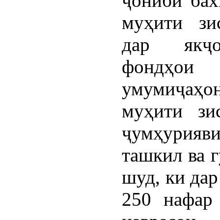
ҷониби ба
муҳити зи
дар якҷ
фондҳои
умумиҷаҳо
муҳити зи
ҷумҳурияв
ташкил ва 
шуд, ки дар
250 нафар