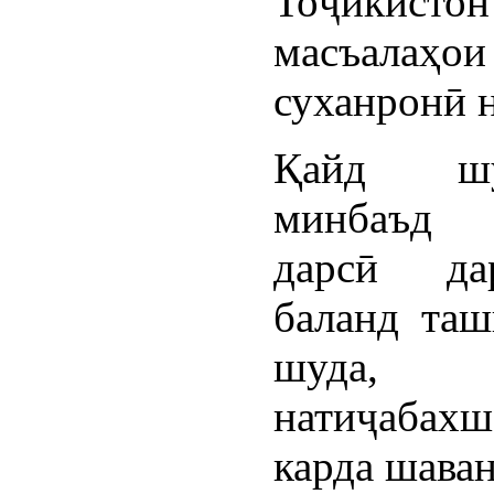
Тоҷикистон
масъалаҳ
суханронӣ 
Қайд ш
минбаъд 
дарсӣ да
баланд таш
шуда, 
натиҷабах
карда шаван