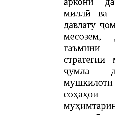
аркони да
миллӣ ва 
давлату ҷо
месозем,
таъмини 
стратегии 
ҷумла да
мушкилот
соҳаҳои
муҳимтари