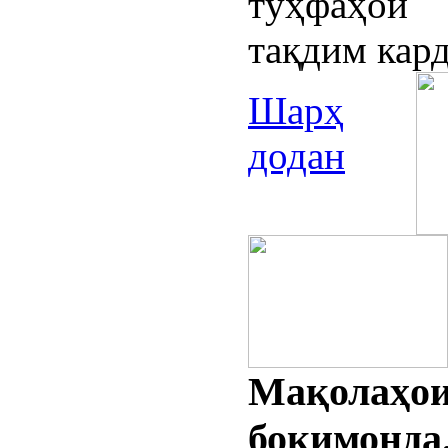
тӯҳфаҳои 
тақдим кар
Шарҳ
додан
Мақолаҳо
боқимонда.