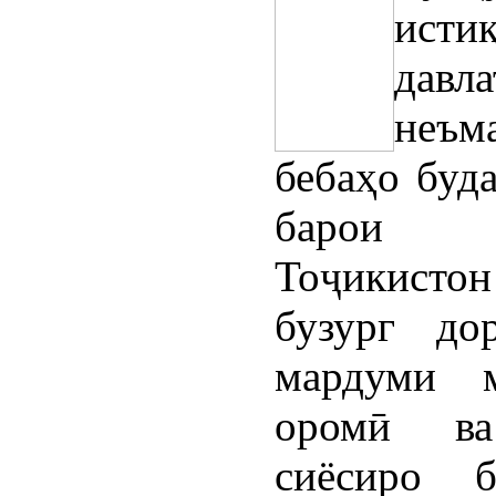
исти
давла
неъм
бебаҳо буда
барои с
Тоҷикисто
бузург до
мардуми 
оромӣ ва
сиёсиро 