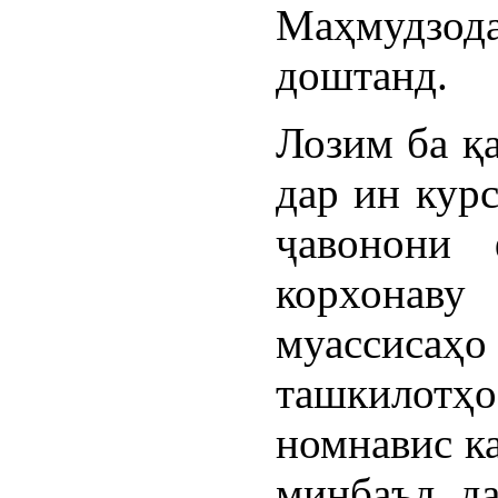
Маҳмудзод
доштанд.
Лозим ба қа
дар ин кур
ҷавонони 
корхонаву
муассис
ташкилотҳо
номнавис к
минбаъд да