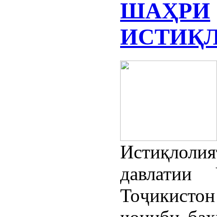
ШАҲРИ
ИСТИҚ
Истиқлолия
давлатии 
Тоҷикис