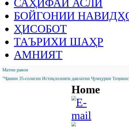
САҲИФАИ АСЛӢ
БОЙГОНИИ НАВИДҲ
ҲИСОБОТ
ТАЪРИХИ ШАҲР
АМНИЯТ
Матни равон
"Ҷашни 35-солагии Истиқлолияти давлатии Ҷумҳурии Тоҷикист
Home