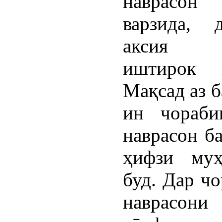
наврасон
варзида, 
аксия ф
иштирок н
Мақсад аз 
ин чораби
наврасон ба
ҳифзи муҳ
буд. Дар ч
наврасон