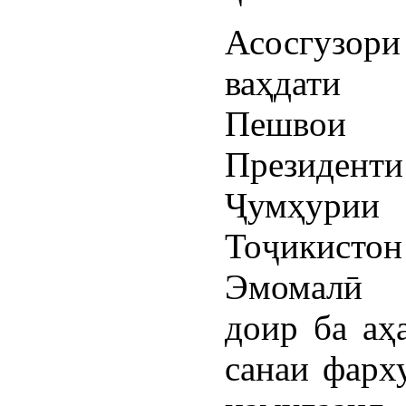
Асосгузо
ваҳдати
Пешвои 
Президенти
Ҷумҳурии
Тоҷикистон
Эмомалӣ
доир ба аҳ
санаи фарх