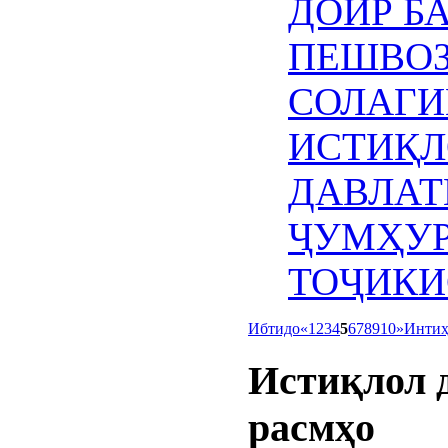
ДОИР Б
ПЕШВОЗ
СОЛАГИ
ИСТИҚЛ
ДАВЛАТ
ҶУМҲУ
ТОҶИКИ
Ибтидо
«
1
2
3
4
5
6
7
8
9
10
»
Инти
Истиқлол
расмҳо