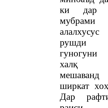
ки дар м
мубрам
алалхусу
рушди с
гуногуни
халқ 
мешаванд 
ширкат хоҳ
Дар рафт
раиси