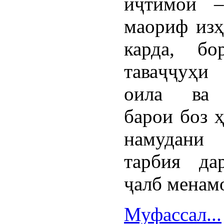
иҷтимоӣ –
маориф изҳ
карда, бо
таваҷҷуҳи
оила ва 
барои боз 
намудани
тарбия да
ҷалб менам
Муфассал...